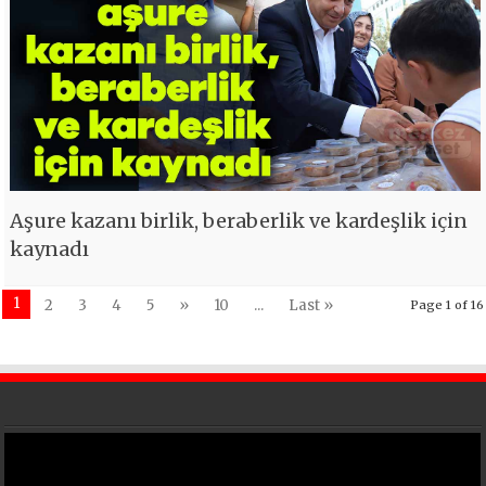
Aşure kazanı birlik, beraberlik ve kardeşlik için
kaynadı
1
2
3
4
5
»
10
...
Last »
Page 1 of 16