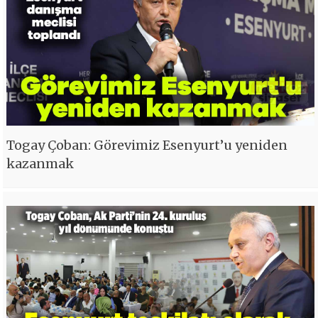
Togay Çoban: Görevimiz Esenyurt’u yeniden
kazanmak