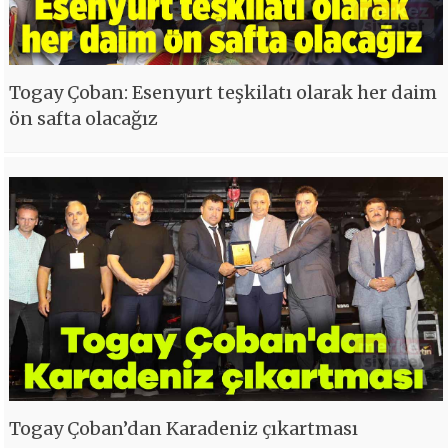
Togay Çoban: Esenyurt teşkilatı olarak her daim
ön safta olacağız
Togay Çoban’dan Karadeniz çıkartması