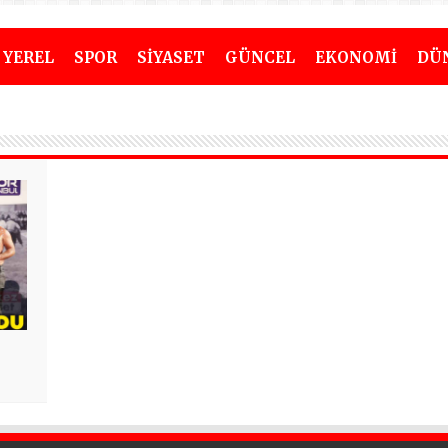
YEREL
SPOR
SİYASET
GÜNCEL
EKONOMİ
DÜ