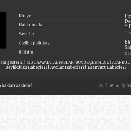
Po
Künye
De
Hakkımızda
Yı
1
Yazarlar
El
Gizlilik politikası
Sa
İletişim
1
olu gösterir. |
MUHAMMET ALPASLAN: BÜYÜKÇEKMECE İSTANBUL’
Beylikdüzü Haberleri
|
Avcılar Haberleri
|
Esenyurt Haberleri
akları saklıdır!.