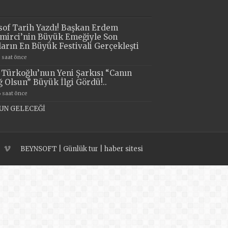
sof Tarih Yazdı! Başkan Erdem
mirci’nin Büyük Emeğiyle Son
lların En Büyük Festivali Gerçekleşti
3 saat önce
i Türkoğlu’nun Yeni Şarkısı “Canın
ğ Olsun” Büyük İlgi Gördü!..
6 saat önce
UN GELECEĞİ
BEYNSOFT
|
Günlük tur
|
haber sitesi