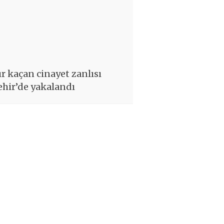
ır kaçan cinayet zanlısı
ehir’de yakalandı