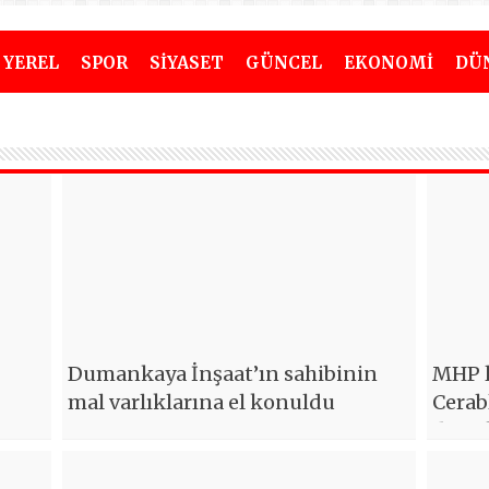
YEREL
SPOR
SİYASET
GÜNCEL
EKONOMİ
DÜ
Dumankaya İnşaat’ın sahibinin
MHP l
mal varlıklarına el konuldu
Cerab
deste