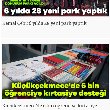
Kemal Çebi: 6 yılda 28 yeni park yaptık
Küçükçekmece’de 6 bin öğrenciye kırtasiye