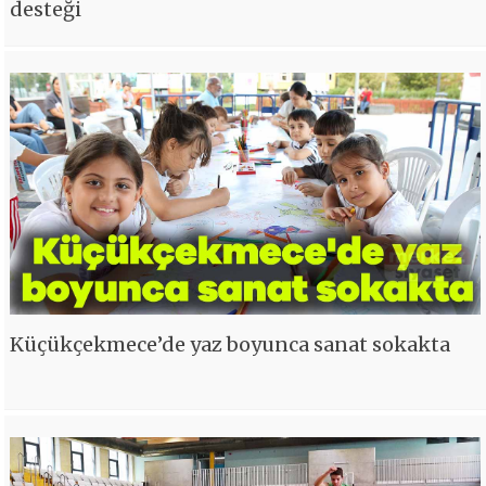
desteği
Küçükçekmece’de yaz boyunca sanat sokakta