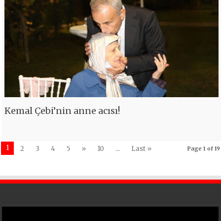
Kemal Çebi’nin anne acısı!
1
2
3
4
5
»
10
...
Last »
Page 1 of 19