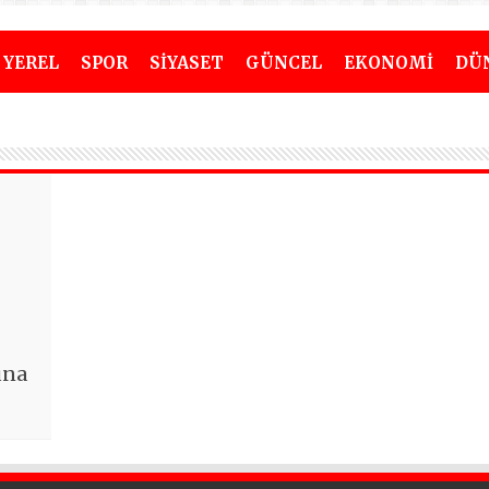
YEREL
SPOR
SİYASET
GÜNCEL
EKONOMİ
DÜ
una