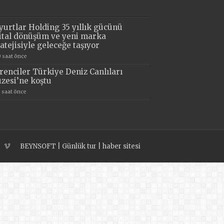
yurtlar Holding 35 yıllık gücünü
jital dönüşüm ve yeni marka
ratejisiyle geleceğe taşıyor
0 saat önce
renciler Türkiye Deniz Canlıları
zesi’ne koştu
3 saat önce
BEYNSOFT
|
Günlük tur
|
haber sitesi