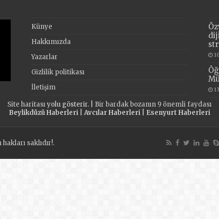
Öz
Künye
di
Hakkımızda
st
1
Yazarlar
Öğ
Gizlilik politikası
Mü
İletişim
1
Site haritası
yolu gösterir. |
Bir bardak bozanın 9 önemli faydası
Beylikdüzü Haberleri
|
Avcılar Haberleri
|
Esenyurt Haberleri
akları saklıdır!.