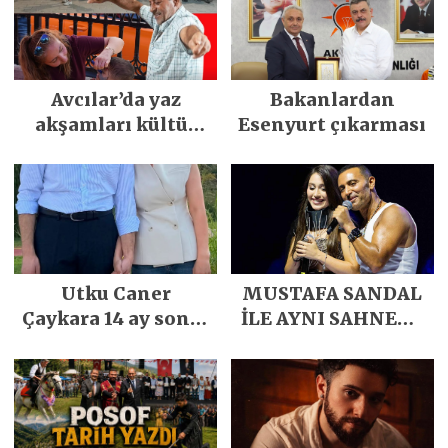
Avcılar’da yaz
Bakanlardan
akşamları kültür
Esenyurt çıkarması
sanat ve
eğlenceyle
renkleniyor
Utku Caner
MUSTAFA SANDAL
Çaykara 14 ay sonra
İLE AYNI SAHNEDE
özgürlüğüne
PARLADI
kavuştu