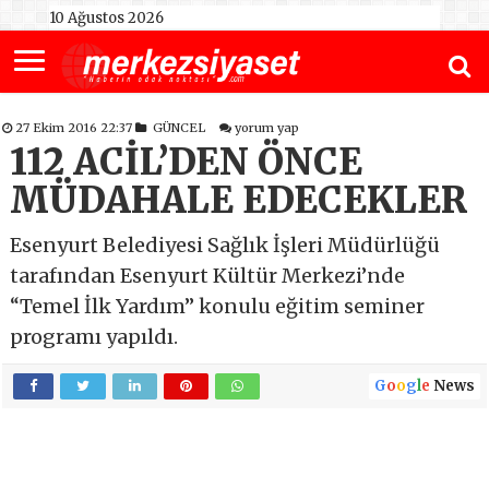
10 Ağustos 2026
27 Ekim 2016 22:37
GÜNCEL
yorum yap
112 ACİL’DEN ÖNCE
MÜDAHALE EDECEKLER
Esenyurt Belediyesi Sağlık İşleri Müdürlüğü
tarafından Esenyurt Kültür Merkezi’nde
“Temel İlk Yardım” konulu eğitim seminer
programı yapıldı.
G
o
o
g
l
e
News