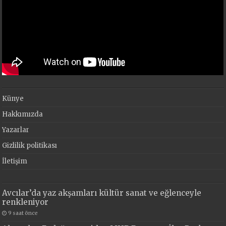
Künye
Hakkımızda
Yazarlar
Gizlilik politikası
İletişim
Avcılar’da yaz akşamları kültür sanat ve eğlenceyle
renkleniyor
9 saat önce