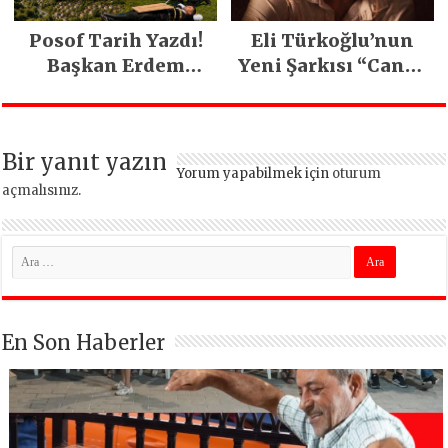
Posof Tarih Yazdı!
Eli Türkoğlu’nun
Başkan Erdem
Yeni Şarkısı “Canın
Demirci’nin Büyük
Sağ Olsun” Büyük
Emeğiyle Son
İlgi Gördü!..
Yılların En Büyük
Bir yanıt yazın
Festivali
Yorum yapabilmek için
oturum
Gerçekleşti
açmalısınız
.
En Son Haberler