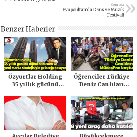
Sonraki
Eyüpsultan’da Dans ve Müzik
Festivali
Benzer Haberler
Özyurtlar Holding
Öğrenciler Türkiye
35 yıllık gücünü
Deniz Canlıları
dijital dönüşüm ve
Müzesi’ne koştu
yeni marka
stratejisiyle
geleceğe taşıyor
Avcılar Belediye
Büyükçekmece