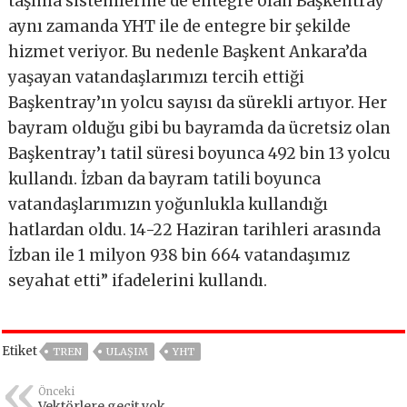
taşıma sistemlerine de entegre olan Başkentray
aynı zamanda YHT ile de entegre bir şekilde
hizmet veriyor. Bu nedenle Başkent Ankara’da
yaşayan vatandaşlarımızı tercih ettiği
Başkentray’ın yolcu sayısı da sürekli artıyor. Her
bayram olduğu gibi bu bayramda da ücretsiz olan
Başkentray’ı tatil süresi boyunca 492 bin 13 yolcu
kullandı. İzban da bayram tatili boyunca
vatandaşlarımızın yoğunlukla kullandığı
hatlardan oldu. 14-22 Haziran tarihleri arasında
İzban ile 1 milyon 938 bin 664 vatandaşımız
seyahat etti” ifadelerini kullandı.
Etiket
TREN
ULAŞIM
YHT
Önceki
Vektörlere geçit yok