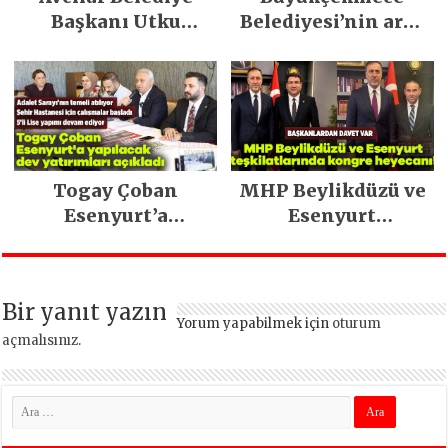
Başkanı Utku
Belediyesi’nin araç
Caner Çaykara
filosu güçlendi
tahliye edildi
Togay Çoban
MHP Beylikdüzü ve
Esenyurt’a
Esenyurt
yapılacak dev
teşkilatlarında
yatırımları açıkladı
kongre heyecanı!
Bir yanıt yazın
Yorum yapabilmek için
oturum
açmalısınız
.