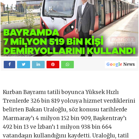
G
o
o
g
l
e
News
Kurban Bayramı tatili boyunca Yüksek Hızlı
Trenlerde 326 bin 819 yolcuya hizmet verdiklerini
belirten Bakan Uraloğlu, söz konusu tarihlerde
Marmaray’ı 4 milyon 152 bin 909, Başkentray’ı
492 bin 13 ve İzban’ı 1 milyon 938 bin 664
vatandaşın kullandığını kaydetti. Uraloğlu, tatil