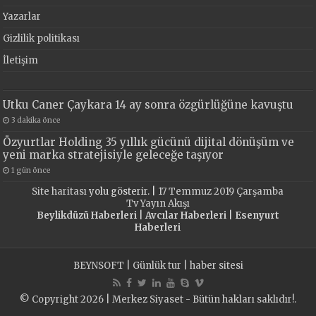
Yazarlar
Gizlilik politikası
İletişim
Utku Caner Çaykara 14 ay sonra özgürlüğüne kavuştu
3 dakika önce
Özyurtlar Holding 35 yıllık gücünü dijital dönüşüm ve
yeni marka stratejisiyle geleceğe taşıyor
1 gün önce
Site haritası
yolu gösterir. |
17 Temmuz 2019 Çarşamba
Tv Yayın Akışı
Beylikdüzü Haberleri
|
Avcılar Haberleri
|
Esenyurt
Haberleri
BEYNSOFT
|
Günlük tur
|
haber sitesi
© Copyright 2026 | Merkez Siyaset - Bütün hakları saklıdır!.