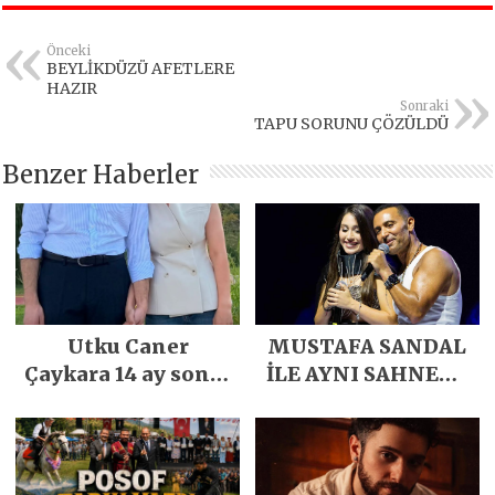
Önceki
BEYLİKDÜZÜ AFETLERE
HAZIR
Sonraki
TAPU SORUNU ÇÖZÜLDÜ
Benzer Haberler
Utku Caner
MUSTAFA SANDAL
Çaykara 14 ay sonra
İLE AYNI SAHNEDE
özgürlüğüne
PARLADI
kavuştu