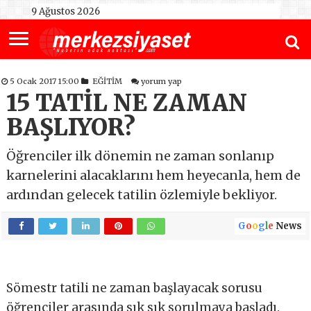
9 Ağustos 2026
5 Ocak 2017 15:00
EĞİTİM
yorum yap
15 TATİL NE ZAMAN
BAŞLIYOR?
Öğrenciler ilk dönemin ne zaman sonlanıp
karnelerini alacaklarını hem heyecanla, hem de
ardından gelecek tatilin özlemiyle bekliyor.
G
o
o
g
l
e
News
Sömestr tatili ne zaman başlayacak sorusu
öğrenciler arasında sık sık sorulmaya başladı.