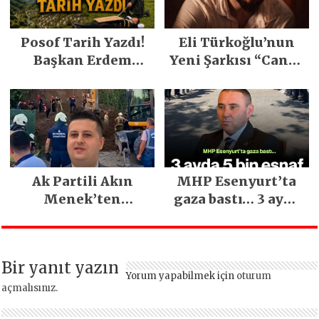
Posof Tarih Yazdı!
Eli Türkoğlu’nun
Başkan Erdem
Yeni Şarkısı “Canın
Demirci’nin Büyük
Sağ Olsun” Büyük
Emeğiyle Son
İlgi Gördü!..
Yılların En Büyük
Festivali
Gerçekleşti
Ak Partili Akın
MHP Esenyurt’ta
Menek’ten
gaza bastı… 3 ayda
Mimarsinan’daki
5 bin esnaf ziyaret
heyelan sonrası
edildi
kritik uyarı
Bir yanıt yazın
Yorum yapabilmek için
oturum
açmalısınız
.