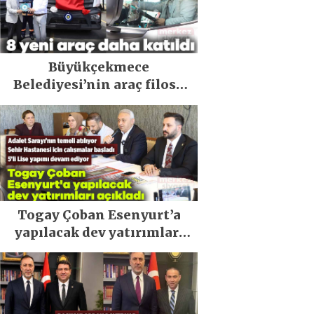
Büyükçekmece
Belediyesi’nin araç filosu
güçlendi
Togay Çoban Esenyurt’a
yapılacak dev yatırımları
açıkladı