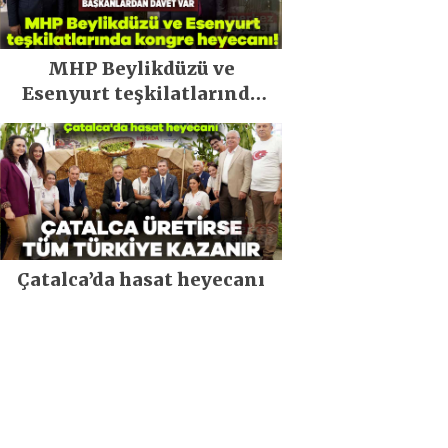
MHP Beylikdüzü ve
Esenyurt teşkilatlarında
kongre heyecanı!
Çatalca’da hasat heyecanı