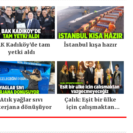
K Kadıköy’de tam
İstanbul kışa hazır
yetki aldı
Atık yağlar sıvı
Çalık: Eşit bir ülke
terjana dönüşüyor
için çalışmaktan
vazgeçmeyeceğiz