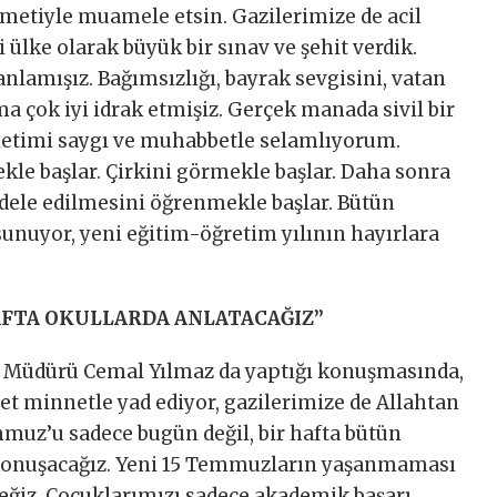
metiyle muamele etsin. Gazilerimize de acil
 ülke olarak büyük bir sınav ve şehit verdik.
anlamışız. Bağımsızlığı, bayrak sevgisini, vatan
a çok iyi idrak etmişiz. Gerçek manada sivil bir
letimi saygı ve muhabbetle selamlıyorum.
kle başlar. Çirkini görmekle başlar. Daha sonra
adele edilmesini öğrenmekle başlar. Bütün
unuyor, yeni eğitim-öğretim yılının hayırlara
.
AFTA OKULLARDA ANLATACAĞIZ’’
m Müdürü Cemal Yılmaz da yaptığı konuşmasında,
t minnetle yad ediyor, gazilerimize de Allahtan
emmuz’u sadece bugün değil, bir hafta bütün
konuşacağız. Yeni 15 Temmuzların yaşanmaması
ceğiz. Çocuklarımızı sadece akademik başarı