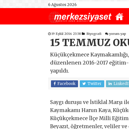
6 Ağustos 2026
19 Eylül 2016 23:38
Biyografi
yorum yap
15 TEMMUZ OK
Küçükçekmece Kaymakamlığı, Kü
düzenlenen 2016-2017 eğitim-ö
yapıldı.
Facebook
Twitter
LinkedI
Saygı duruşu ve İstiklal Marşı 
Kaymakamı Harun Kaya, Küçükç
Küçükçekmece İlçe Milli Eğiti
Beyazıt, öğretmenler, veliler ve 