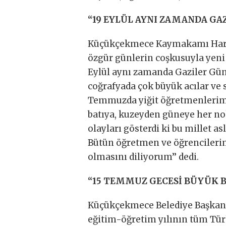
“19 EYLÜL AYNI ZAMANDA GAZ
Küçükçekmece Kaymakamı Harun 
özgür günlerin coşkusuyla yen
Eylül aynı zamanda Gaziler Gün
coğrafyada çok büyük acılar ve s
Temmuzda yiğit öğretmenlerimiz
batıya, kuzeyden güneye her no
olayları gösterdi ki bu millet 
Bütün öğretmen ve öğrencilerim
olmasını diliyorum’’ dedi.
“15 TEMMUZ GECESİ BÜYÜK B
Küçükçekmece Belediye Başkanı
eğitim-öğretim yılının tüm Tür