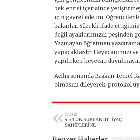
beklentisi içerisinde yetiştirme
için gayret edelim. Öğrenciler 
bakarlar. Sürekli ifade ettiğim
değil ayaklarımızın peşinden 
Yazmayan öğretmen yazdıramaz.
yapacaklardır. Heyecanımızı v
yapılırken heyecan duyulmayan 
Açılış sonunda Başkan Temel Ka
olmasını dileyerek, protokol üye
Önceki
4,5 TON KURBAN İHTİYAÇ
SAHİPLERİNE
Benzer Haberler