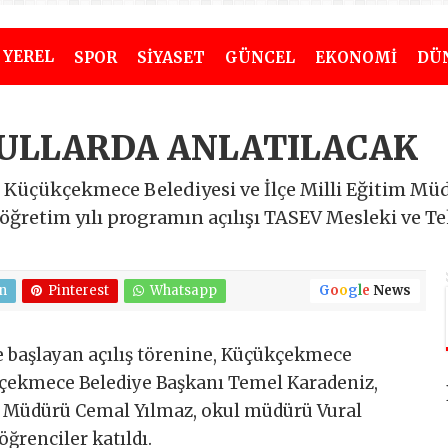
YEREL
SPOR
SİYASET
GÜNCEL
EKONOMİ
DÜ
ULLARDA ANLATILACAK
çükçekmece Belediyesi ve İlçe Milli Eğitim Müdür
ğretim yılı programın açılışı TASEV Mesleki ve T
n
Pinterest
Whatsapp
G
o
o
g
l
e
News
ile başlayan açılış törenine, Küçükçekmece
ekmece Belediye Başkanı Temel Karadeniz,
m Müdürü Cemal Yılmaz, okul müdürü Vural
öğrenciler katıldı.