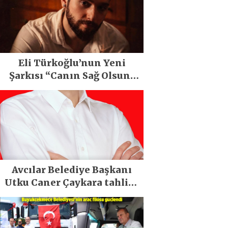
Eli Türkoğlu’nun Yeni
Şarkısı “Canın Sağ Olsun”
Büyük İlgi Gördü!..
Avcılar Belediye Başkanı
Utku Caner Çaykara tahliye
edildi