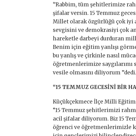
‘’Rabbim, tüm şehitlerimize rah
şifalar versin. 15 Temmuz gecesi
Millet olarak özgürlüğü çok iyi 
sevgisini ve demokrasiyi çok am
hareketle darbeyi durduran mil
Benim için eğitim yanlışı görme
bu yanlış ve çirkinle nasıl müc
öğretmenlerimize saygılarımı s
vesile olmasını diliyorum ’’dedi
“15 TEMMUZ GECESİNİ BİR H
Küçükçekmece İlçe Milli Eğiti
“15 Temmuz şehitlerimizi rahme
acil şifalar diliyorum. Biz 15 T
öğrenci ve öğretmenlerimizle 
için gençlerimizi bilinçlendire