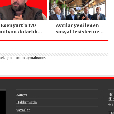
Esenyurt’a 170
Avcılar yenilenen
milyon dolarlık
sosyal tesislerine
tırım: İstanbul’un
kavuştu
tek termal oteli
olacak
ek için
oturum açmalısınız
.
Bü
Künye
fi
Hakkımızda
6
Yazarlar
To