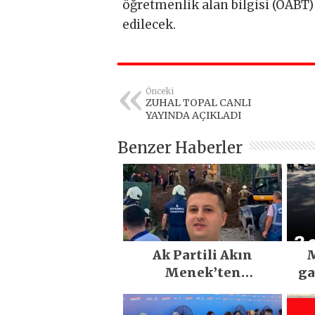
öğretmenlik alan bilgisi (ÖABT) 
edilecek.
Önceki
ZUHAL TOPAL CANLI
YAYINDA AÇIKLADI
Benzer Haberler
Ak Partili Akın
M
Menek’ten
ga
Mimarsinan’daki
heyelan sonrası