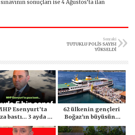
sınavının sonuçları ise 4 Ağustos’ta ilan
Sonraki
TUTUKLU POLİS SAYISI
YÜKSELDİ
HP Esenyurt’ta
62 ülkenin gençleri
za bastı… 3 ayda 5
Boğaz’ın büyüsüne
bin esnaf ziyaret
kapıldı
edildi