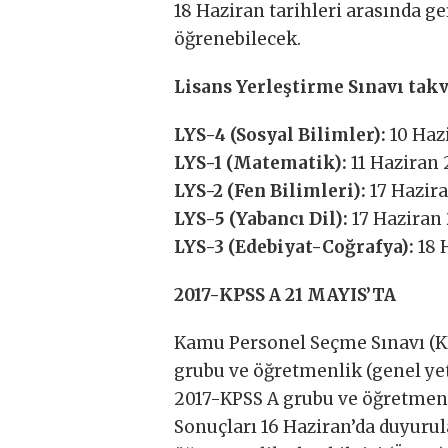
18 Haziran tarihleri arasında g
öğrenebilecek.
Lisans Yerleştirme Sınavı takv
LYS-4 (Sosyal Bilimler):
10 Haz
LYS-1 (Matematik):
11 Haziran 
LYS-2 (Fen Bilimleri):
17 Hazira
LYS-5 (Yabancı Dil):
17 Haziran 
LYS-3 (Edebiyat-Coğrafya):
18 
2017-KPSS A 21 MAYIS’TA
Kamu Personel Seçme Sınavı (KPS
grubu ve öğretmenlik (genel yet
2017-KPSS A grubu ve öğretmenli
Sonuçları 16 Haziran’da duyuru