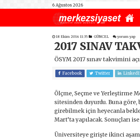
6 Ağustos 2026
18 Ekim 2016 11:35
GÜNCEL
yorum yap
2017 SINAV TAK
ÖSYM 2017 sınav takvimini açık
Facebook
Twitter
LinkedI
Ölçme, Seçme ve Yerleştirme Me
sitesinden duyurdu. Buna göre, b
girebilmek için heyecanla bekl
Mart’ta yapılacak. Sonuçları ise
Üniversiteye girişte ikinci aşam