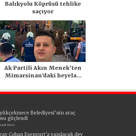
Balıkyolu Köprüsü tehlike
saçıyor
Ak Partili Akın Menek’ten
Mimarsinan’daki heyelan
sonrası kritik uyarı
yükçekmece Belediyesi’nin araç
losu güçlendi
 saat önce
gay Çoban Esenyurt’a yapılacak dev