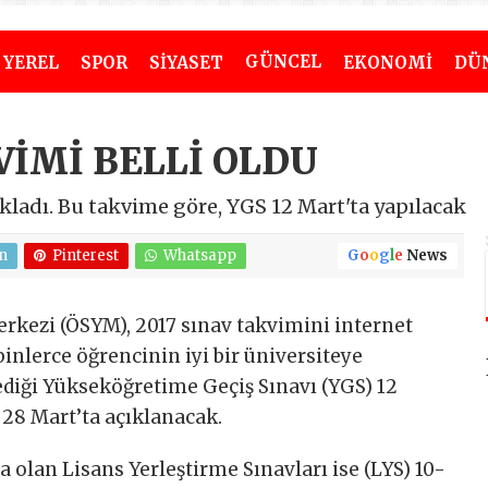
GÜNCEL
YEREL
SPOR
SİYASET
EKONOMİ
DÜ
VİMİ BELLİ OLDU
ladı. Bu takvime göre, YGS 12 Mart'ta yapılacak
n
Pinterest
Whatsapp
G
o
o
g
l
e
News
rkezi (ÖSYM), 2017 sınav takvimini internet
inlerce öğrencinin iyi bir üniversiteye
ediği Yükseköğretime Geçiş Sınavı (YGS) 12
 28 Mart’ta açıklanacak.
a olan Lisans Yerleştirme Sınavları ise (LYS) 10-