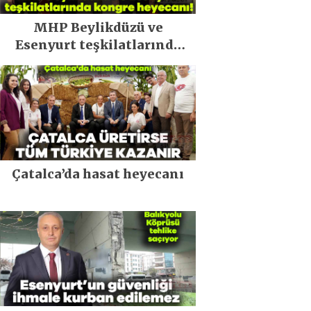
MHP Beylikdüzü ve
Esenyurt teşkilatlarında
kongre heyecanı!
Çatalca’da hasat heyecanı