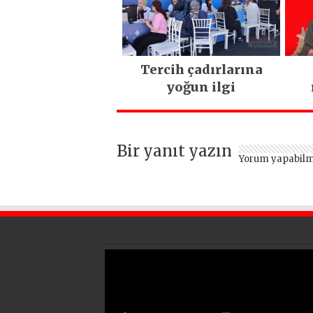
kritik uyarı
Tercih çadırlarına
yoğun ilgi
ya
Bir yanıt yazın
Yorum yapabilm