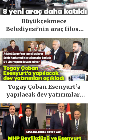
Büyükçekmece
Belediyesi’nin araç filosu
güçlendi
Togay Çoban Esenyurt’a
yapılacak dev yatırımları
açıkladı