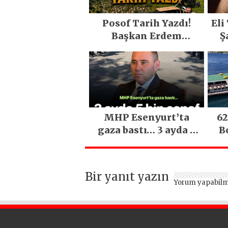
Posof Tarih Yazdı!
Eli
Başkan Erdem
Ş
Demirci’nin Büyük
O
Emeğiyle Son Yılların
En Büyük Festivali
Gerçekleşti
MHP Esenyurt’ta
62
gaza bastı… 3 ayda 5
B
bin esnaf ziyaret
edildi
Bir yanıt yazın
Yorum yapabilm