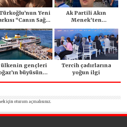
 Türkoğlu’nun Yeni
Ak Partili Akın
arkısı “Canın Sağ
Menek’ten
lsun” Büyük İlgi
Mimarsinan’daki
Gördü!..
heyelan sonrası
kritik uyarı
 ülkenin gençleri
Tercih çadırlarına
oğaz’ın büyüsüne
yoğun ilgi
kapıldı
ek için
oturum açmalısınız
.