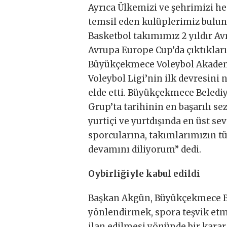
Ayrıca Ülkemizi ve şehrimizi he
temsil eden kulüplerimiz bulu
Basketbol takımımız 2 yıldır Av
Avrupa Europe Cup’da çıktıkları
Büyükçekmece Voleybol Akademis
Voleybol Ligi’nin ilk devresin
elde etti. Büyükçekmece Beledi
Grup’ta tarihinin en başarılı s
yurtiçi ve yurtdışında en üst s
sporcularına, takımlarımızın tü
devamını diliyorum” dedi.
Oybirliğiyle kabul edildi
Başkan Akgün, Büyükçekmece Bel
yönlendirmek, spora teşvik etme
ilan edilmesi yönünde bir karar