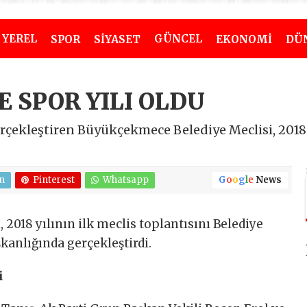
YEREL
GÜNCEL
SPOR
SİYASET
EKONOMİ
DÜ
E SPOR YILI OLDU
çekleştiren Büyükçekmece Belediye Meclisi, 2018 y
n
Pinterest
Whatsapp
G
o
o
g
l
e
News
2018 yılının ilk meclis toplantısını Belediye
kanlığında gerçekleştirdi.
i