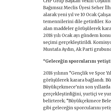
CHP Grup Başkan Vekili Coşkun 
Bağımsız Meclis Üyesi Seher İl
alarak yeni yıl ve 10 Ocak Çalış
temennilerini dile getirdiler.
alan maddeler görüşülerek kara
2018 yılı Ocak ayı gündem konu
seçimi gerçekleştirildi. Komis
Mustafa Aydın, Ak Parti grubund
“Geleceğin sporcularını yetişt
2018 yılının “Gençlik ve Spor Yı
görüşülerek karara bağlandı. B
Büyükçekmece’nin son yıllarda
gerçekleştirdiğini, yurtiçi ve yu
belirterek; “Büyükçekmece Bele
gibi geleceğin sporcularını yet