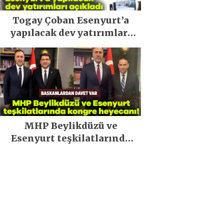
Togay Çoban Esenyurt’a
yapılacak dev yatırımları
açıkladı
MHP Beylikdüzü ve
Esenyurt teşkilatlarında
kongre heyecanı!