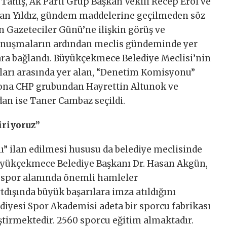
Tanış, Ak Parti Grup Başkan Vekili Recep Erol ve
han Yıldız, gündem maddelerine geçilmeden söz
an Gazeteciler Günü’ne ilişkin görüş ve
 Konuşmaların ardından meclis gündeminde yer
ra bağlandı. Büyükçekmece Belediye Meclisi’nin
ları arasında yer alan, “Denetim Komisyonu”
yona CHP grubundan Hayrettin Altunok ve
an ise Taner Cambaz seçildi.
iriyoruz”
lı” ilan edilmesi hususu da belediye meclisinde
üyükçekmece Belediye Başkanı Dr. Hasan Akgün,
 spor alanında önemli hamleler
rtdışında büyük başarılara imza atıldığını
diyesi Spor Akademisi adeta bir sporcu fabrikası
iştirmektedir. 2560 sporcu eğitim almaktadır.