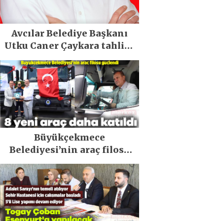
Avcılar Belediye Başkanı
Utku Caner Çaykara tahliye
edildi
Büyükçekmece
Belediyesi’nin araç filosu
güçlendi