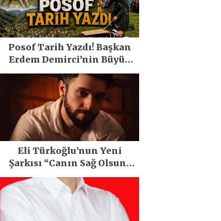
Posof Tarih Yazdı! Başkan
Erdem Demirci’nin Büyük
Emeğiyle Son Yılların En
Büyük Festivali Gerçekleşti
Eli Türkoğlu’nun Yeni
Şarkısı “Canın Sağ Olsun”
Büyük İlgi Gördü!..