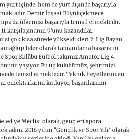
m yurt içinde, hem de yurt dışında başarıyla
nmaktadır. Demir İnşaat Büyükçekmece
rupa’da ülkemizi başarıyla temsil etmektedir.
 11 karşılaşmanın 9’unu kazandılar.
i çok kısa sürede yükseldikleri 2. Lig Bayan
i namağlup lider olarak tamamlama başarısını
ye Spor Kulübü Futbol takımız Amatör Lig 4.
ezonunu yaşıyor. Bu üç kulübümüz, şehrimizi
eviyede temsil etmektedir. Teknik heyetlerinden,
m emektarlarını kutluyor, başarılarının
ediye Meclisi olarak, gençleri spora
k adına 2018 yılını “Gençlik ve Spor Yılı” olarak
 alındığını sözlerine ekledi. Yapılan oylama