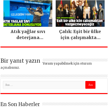
ara vermeden
devam ediyor
Atık yağlar sıvı
Çalık: Eşit bir ülke
deterjana
için çalışmaktan
dönüşüyor
vazgeçmeyeceğiz
Bir yanıt yazın
Yorum yapabilmek için
oturum
açmalısınız
.
En Son Haberler