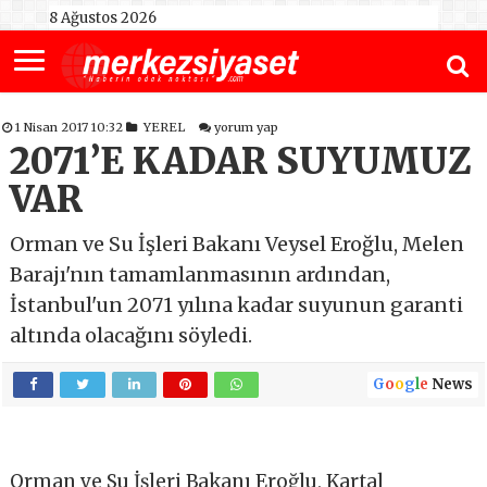
8 Ağustos 2026
1 Nisan 2017 10:32
YEREL
yorum yap
2071’E KADAR SUYUMUZ
VAR
Orman ve Su İşleri Bakanı Veysel Eroğlu, Melen
Barajı'nın tamamlanmasının ardından,
İstanbul'un 2071 yılına kadar suyunun garanti
altında olacağını söyledi.
G
o
o
g
l
e
News
Orman ve Su İşleri Bakanı Eroğlu, Kartal