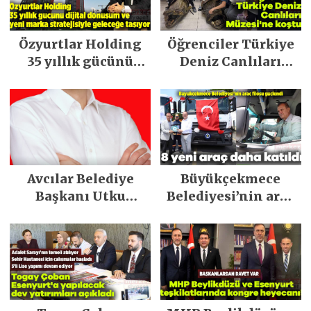
Özyurtlar Holding
Öğrenciler Türkiye
35 yıllık gücünü
Deniz Canlıları
dijital dönüşüm ve
Müzesi’ne koştu
yeni marka
stratejisiyle
geleceğe taşıyor
Avcılar Belediye
Büyükçekmece
Başkanı Utku
Belediyesi’nin araç
Caner Çaykara
filosu güçlendi
tahliye edildi