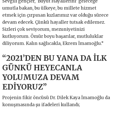
Sevgili gençler, ‘Büyüt Hayallerini’ geleceğe
umutla bakan, bu ülkeye, bu millete hizmet
etmek için çırpınan kızlarımız var olduğu sürece
devam edecek. Çünkü hayaller tutsak edilemez.
Sizleri çok seviyorum, mezuniyetinizi
kutluyorum. Ömür boyu başarılar, mutluluklar
diliyorum. Kalın sağlıcakla, Ekrem İmamoğlu.”
“2021’DEN BU YANA DA İLK
GÜNKÜ HEYECANLA
YOLUMUZA DEVAM
EDİYORUZ”
Projenin fikir öncüsü Dr. Dilek Kaya İmamoğlu da
konuşmasında şu ifadeleri kullandı;