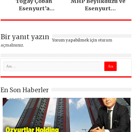
Togay Çoban
MHP Beylikdüzü ve
Esenyurt’a
Esenyurt
yapılacak dev
teşkilatlarında
yatırımları açıkladı
kongre heyecanı!
Bir yanıt yazın
Yorum yapabilmek için
oturum
açmalısınız
.
En Son Haberler