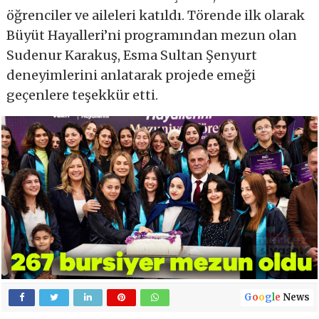
öğrenciler ve aileleri katıldı. Törende ilk olarak
Büyüt Hayalleri’ni programından mezun olan
Sudenur Karakuş, Esma Sultan Şenyurt
deneyimlerini anlatarak projede emeği
geçenlere teşekkür etti.
G
o
o
g
l
e
News