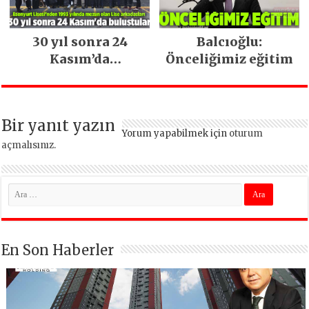
30 yıl sonra 24
Balcıoğlu:
Kasım’da
Önceliğimiz eğitim
buluştular
Bir yanıt yazın
Yorum yapabilmek için
oturum
açmalısınız
.
En Son Haberler