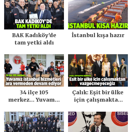
BAK Kadıköy’de
İstanbul kışa hazır
tam yetki aldı
34 ilçe 105
Çalık: Eşit bir ülke
merkez… Yuvamız
için çalışmaktan
İstanbul hizmetleri
vazgeçmeyeceğiz
ara vermeden
devam ediyor