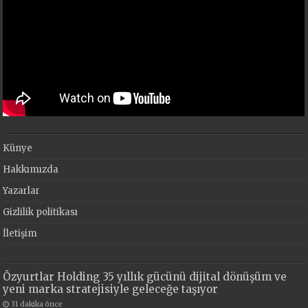
Künye
Hakkımızda
Yazarlar
Gizlilik politikası
İletişim
Özyurtlar Holding 35 yıllık gücünü dijital dönüşüm ve
yeni marka stratejisiyle geleceğe taşıyor
31 dakika önce