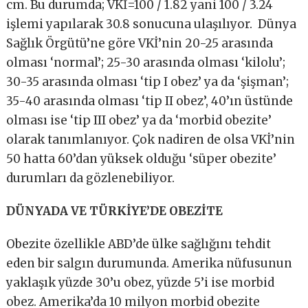
cm. Bu durumda; VKİ=100 / 1.82 yani 100 / 3.24
işlemi yapılarak 30.8 sonucuna ulaşılıyor. Dünya
Sağlık Örgütü’ne göre VKİ’nin 20-25 arasında
olması ‘normal’; 25-30 arasında olması ‘kilolu’;
30-35 arasında olması ‘tip I obez’ ya da ‘şişman’;
35-40 arasında olması ‘tip II obez’, 40’ın üstünde
olması ise ‘tip III obez’ ya da ‘morbid obezite’
olarak tanımlanıyor. Çok nadiren de olsa VKİ’nin
50 hatta 60’dan yüksek olduğu ‘süper obezite’
durumları da gözlenebiliyor.
DÜNYADA VE TÜRKİYE’DE OBEZİTE
Obezite özellikle ABD’de ülke sağlığını tehdit
eden bir salgın durumunda. Amerika nüfusunun
yaklaşık yüzde 30’u obez, yüzde 5’i ise morbid
obez. Amerika’da 10 milyon morbid obezite