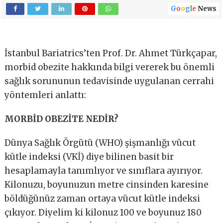
G
o
o
g
l
e
News
İstanbul Bariatrics’ten Prof. Dr. Ahmet Türkçapar,
morbid obezite hakkında bilgi vererek bu önemli
sağlık sorununun tedavisinde uygulanan cerrahi
yöntemleri anlattı:
MORBİD OBEZİTE NEDİR?
Dünya Sağlık Örgütü (WHO) şişmanlığı vücut
kütle indeksi (VKİ) diye bilinen basit bir
hesaplamayla tanımlıyor ve sınıflara ayırıyor.
Kilonuzu, boyunuzun metre cinsinden karesine
böldüğünüz zaman ortaya vücut kütle indeksi
çıkıyor. Diyelim ki kilonuz 100 ve boyunuz 180