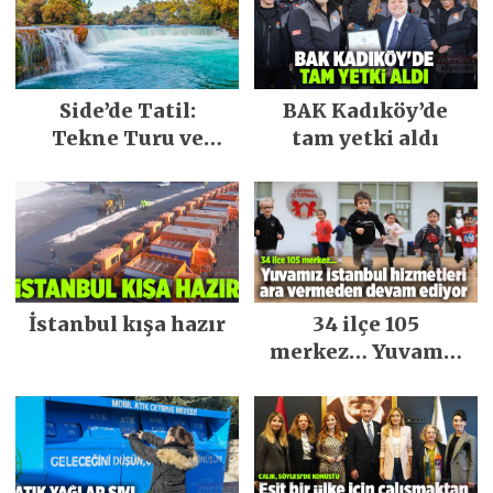
Side’de Tatil:
BAK Kadıköy’de
Tekne Turu ve
tam yetki aldı
Keşfedilecek Yerler
İstanbul kışa hazır
34 ilçe 105
merkez… Yuvamız
İstanbul hizmetleri
ara vermeden
devam ediyor