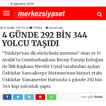
8 Ağustos 2026
21 Aralık 2017 10:26
YEREL
yorum yap
4 GÜNDE 292 BİN 344
YOLCU TAŞIDI
"Türkiye'nin ilk sürücüsüz metrosu" olan ve 15
Aralık'ta Cumhurbaşkanı Recep Tayyip Erdoğan
ile İBB Başkanı Mevlüt Uysal tarafından açılan
Üsküdar-Sancaktepe Metrosu'nun birinci etabı
Üsküdar-Yamanevler Hattında 4 günde 292 bin
344 kişi yolculuk yaptı.
G
o
o
g
l
e
News