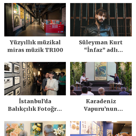
Yüzyıllık müzikal
Süleyman Kurt
miras müzik TR100
“İnfaz” adlı
teklisini
müzikseverlerle
buluşturdu
İstanbul’da
Karadeniz
Balıkçılık Fotoğraf
Vapuru’nun
Sergisi
Hikayesi