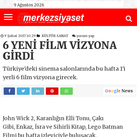
9 Ağustos 2026
9 Şubat 2017 10:29
KÜLTÜR SANAT
yorum yap
6 YENİ FİLM VİZYONA
GİRDİ
Türkiye'deki sinema salonlarında bu hafta 1'i
yerli 6 film vizyona girecek.
G
o
o
g
l
e
News
John Wick 2, Karanlığın Elli Tonu, Çakı
Gibi, Enkaz, İsra ve Sihirli Kitap, Lego Batman
Filmi bu hafta izleyiciyle buluşacak.