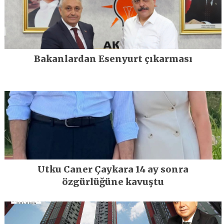
Bakanlardan Esenyurt çıkarması
Utku Caner Çaykara 14 ay sonra
özgürlüğüne kavuştu