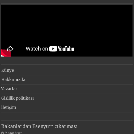
Künye
Hakkımızda
Yazarlar
Gizlilik politikası
İletişim
Bakanlardan Esenyurt çıkarması
9 saat önce