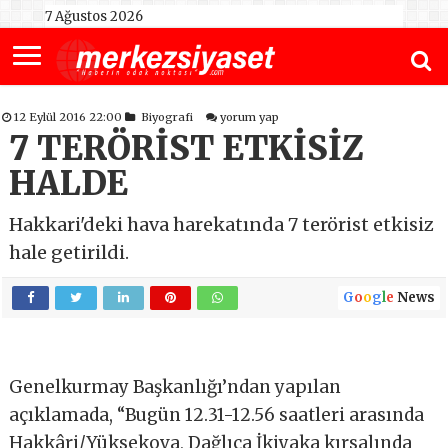
7 Ağustos 2026
12 Eylül 2016 22:00
Biyografi
yorum yap
7 TERÖRİST ETKİSİZ
HALDE
Hakkari'deki hava harekatında 7 terörist etkisiz
hale getirildi.
G
o
o
g
l
e
News
Genelkurmay Başkanlığı’ndan yapılan
açıklamada, “Bugün 12.31-12.56 saatleri arasında
Hakkâri/Yüksekova, Dağlıca İkiyaka kırsalında