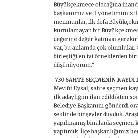
Büyükçekmece olacağına inandığ
başkanımız ve il yönetimimiz i
memnunlar, ilk defa Büyükçekme
kurtulamayan bir Büyükçekmece
değerine değer katması gerekir
var, bu anlamda çok olumlular. 
birleştiği en iyi örneklerden b
düşünüyorum.”
730 SAHTE SEÇMENİN KAYD
Mevlüt Uysal, sahte seçmen kayıt
ilk adaylığım ilan edildikten so
Belediye Başkanını gönderdi or
şeklinde bir şeyler duyduk. Araşt
yapılmamış binalarda seçmen ka
yaptırdık. İlçe başkanlığımız h