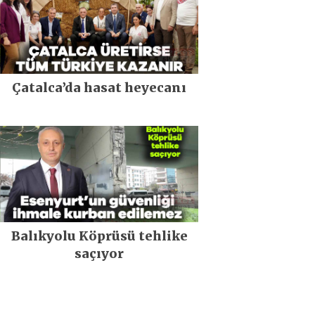
Çatalca’da hasat heyecanı
Balıkyolu Köprüsü tehlike
saçıyor