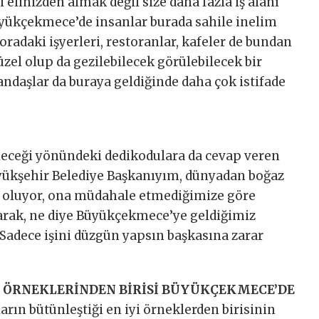
 elinizden almak değil size daha fazla iş alanı
yükçekmece’de insanlar burada sahile inelim
radaki işyerleri, restoranlar, kafeler de bundan
üzel olup da gezilebilecek görülebilecek bir
ndaşlar da buraya geldiğinde daha çok istifade
leceği yönündeki dedikodulara da cevap veren
üyükşehir Belediye Başkanıyım, dünyadan boğaz
r oluyor, ona müdahale etmediğimize göre
arak, ne diye Büyükçekmece’ye geldiğimiz
adece işini düzgün yapsın başkasına zarar
İ ÖRNEKLERİNDEN BİRİSİ BÜYÜKÇEKMECE’DE
arın bütünleştiği en iyi örneklerden birisinin