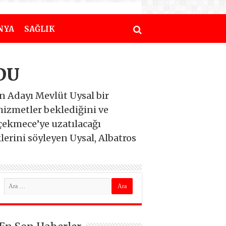
NYA
SAĞLIK
DU
n Adayı Mevlüt Uysal bir
izmetler beklediğini ve
çekmece’ye uzatılacağı
lerini söyleyen Uysal, Albatros