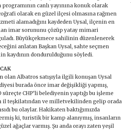
n programının canlı yayınına konuk olarak
 coğrafi olarak en güzel ilçesi olmasına rağmen
zmeti alamadığını kaydeden Uysal, ilçenin en
olan imar sorununu çözüp yatay mimari
guladı. Büyükçekmece sahilinin düzenlenerek
leceğini anlatan Başkan Uysal, sahte seçmen
enin kaydının dondurulduğunu söyledi.
ACAK
olan Albatros satışıyla ilgili konuşan Uysal
iyesi burada önce imar değişikliği yapmış,
O süreçte CHP’li belediyenin yaptığı bu işleme
n il teşkilatından ve milletvekilinden gelip orada
sıdı bu olaylar. Hakikaten baktığımızda
ermiş ki, turistik bir kamp alanıymış, insanların
güzel ağaçlar varmış. Şu anda orayı zaten yeşil