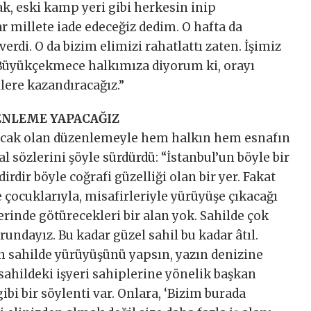
ak, eski kamp yeri gibi herkesin inip
ar millete iade edeceğiz dedim. O hafta da
erdi. O da bizim elimizi rahatlattı zaten. İşimiz
 Büyükçekmece halkımıza diyorum ki, orayı
lere kazandıracağız.”
ENLEME YAPACAĞIZ
acak olan düzenlemeyle hem halkın hem esnafın
l sözlerini şöyle sürdürdü: “İstanbul’un böyle bir
irdir böyle coğrafi güzelliği olan bir yer. Fakat
 çocuklarıyla, misafirleriyle yürüyüşe çıkacağı
erinde götürecekleri bir alan yok. Sahilde çok
ndayız. Bu kadar güzel sahil bu kadar âtıl.
n sahilde yürüyüşünü yapsın, yazın denizine
 sahildeki işyeri sahiplerine yönelik başkan
ibi bir söylenti var. Onlara, ‘Bizim burada