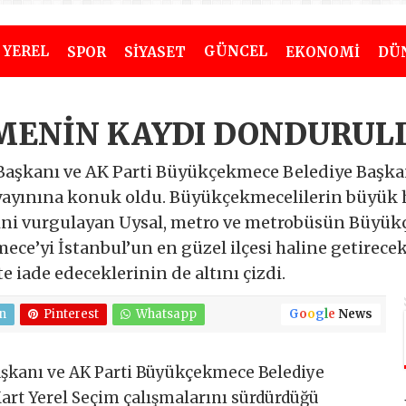
YEREL
GÜNCEL
SPOR
SİYASET
EKONOMİ
DÜ
ÇMENİN KAYDI DONDURUL
Başkanı ve AK Parti Büyükçekmece Belediye Başka
yayınına konuk oldu. Büyükçekmecelilerin büyük h
ini vurgulayan Uysal, metro ve metrobüsün Büyük
ce’yi İstanbul’un en güzel ilçesi haline getirecek
te iade edeceklerinin de altını çizdi.
n
Pinterest
Whatsapp
G
o
o
g
l
e
News
aşkanı ve AK Parti Büyükçekmece Belediye
art Yerel Seçim çalışmalarını sürdürdüğü