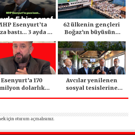
HP Esenyurt’ta
62 ülkenin gençleri
za bastı… 3 ayda 5
Boğaz’ın büyüsüne
bin esnaf ziyaret
kapıldı
edildi
Esenyurt’a 170
Avcılar yenilenen
milyon dolarlık
sosyal tesislerine
tırım: İstanbul’un
kavuştu
tek termal oteli
olacak
ek için
oturum açmalısınız
.