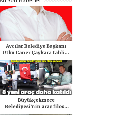
En Son Haberler
Avcılar Belediye Başkanı
Utku Caner Çaykara tahliye
edildi
Büyükçekmece
Belediyesi’nin araç filosu
güçlendi