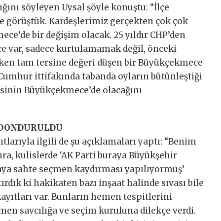
ını söyleyen Uysal şöyle konuştu: “İlçe
le görüştük. Kardeşlerimiz gerçekten çok çok
ce’de bir değişim olacak. 25 yıldır CHP’den
 var, sadece kurtulamamak değil, önceki
ken tam tersine değeri düşen bir Büyükçekmece
Cumhur ittifakında tabanda oyların bütünleştiği
irisinin Büyükçekmece’de olacağını
I DONDURULDU
larıyla ilgili de şu açıklamaları yaptı: “Benim
nra, kulislerde ‘AK Parti buraya Büyükşehir
aya sahte seçmen kaydırması yapılıyormuş’
ırdık ki hakikaten bazı inşaat halinde sıvası bile
yıtları var. Bunların hemen tespitlerini
emen savcılığa ve seçim kuruluna dilekçe verdi.