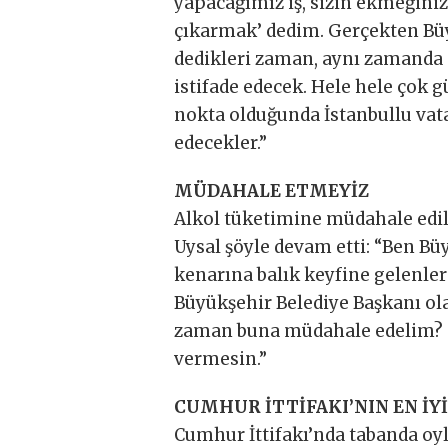
yapacağımız iş, sizin ekmeğinizi
çıkarmak’ dedim. Gerçekten Bü
dedikleri zaman, aynı zamanda o
istifade edecek. Hele hele çok g
nokta olduğunda İstanbullu vata
edecekler.”
MÜDAHALE ETMEYİZ
Alkol tüketimine müdahale edi
Uysal şöyle devam etti: “Ben B
kenarına balık keyfine gelenle
Büyükşehir Belediye Başkanı ol
zaman buna müdahale edelim? S
vermesin.”
CUMHUR İTTİFAKI’NIN EN İY
Cumhur İttifakı’nda tabanda oyl