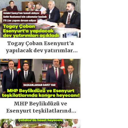
Togay Çoban Esenyurt’a
yapılacak dev yatırımları
açıkladı
MHP Beylikdüzü ve
Esenyurt teşkilatlarında
kongre heyecanı!