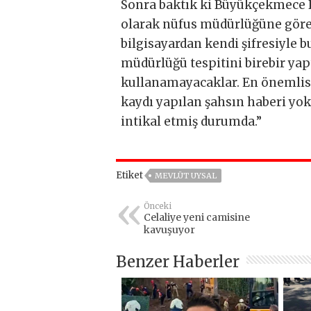
Sonra baktık ki Büyükçekmece B
olarak nüfus müdürlüğüne görevl
bilgisayardan kendi şifresiyle b
müdürlüğü tespitini birebir yap
kullanamayacaklar. En önemlis
kaydı yapılan şahsın haberi yok.
intikal etmiş durumda.”
Etiket
MEVLÜT UYSAL
Önceki
Celaliye yeni camisine
kavuşuyor
Benzer Haberler