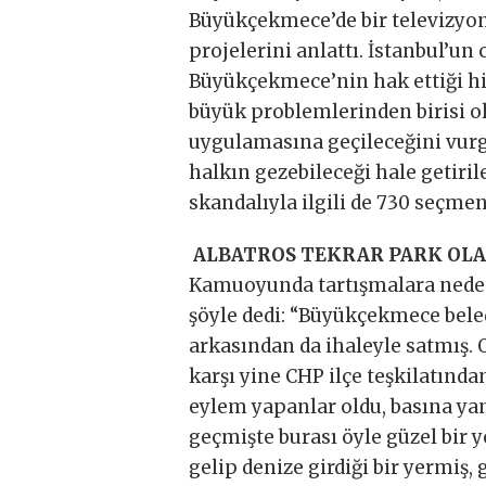
Büyükçekmece’de bir televizyo
projelerini anlattı. İstanbul’un
Büyükçekmece’nin hak ettiği hi
büyük problemlerinden birisi 
uygulamasına geçileceğini vur
halkın gezebileceği hale getiri
skandalıyla ilgili de 730 seçm
ALBATROS TEKRAR PARK OL
Kamuoyunda tartışmalara neden 
şöyle dedi: “Büyükçekmece beled
arkasından da ihaleyle satmış. 
karşı yine CHP ilçe teşkilatında
eylem yapanlar oldu, basına yan
geçmişte burası öyle güzel bir y
gelip denize girdiği bir yermiş, 