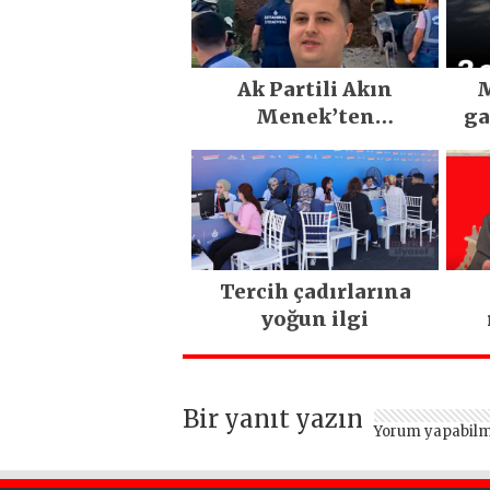
Ak Partili Akın
M
Menek’ten
ga
Mimarsinan’daki
heyelan sonrası
kritik uyarı
Tercih çadırlarına
yoğun ilgi
ya
Bir yanıt yazın
Yorum yapabilm