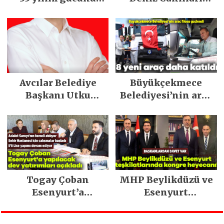
dijital dönüşüm ve
Müzesi’ne koştu
yeni marka
stratejisiyle
geleceğe taşıyor
Avcılar Belediye
Büyükçekmece
Başkanı Utku
Belediyesi’nin araç
Caner Çaykara
filosu güçlendi
tahliye edildi
Togay Çoban
MHP Beylikdüzü ve
Esenyurt’a
Esenyurt
yapılacak dev
teşkilatlarında
yatırımları açıkladı
kongre heyecanı!