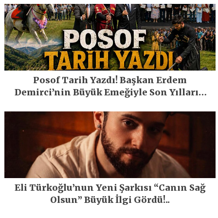
Posof Tarih Yazdı! Başkan Erdem
Demirci’nin Büyük Emeğiyle Son Yılların
En Büyük Festivali Gerçekleşti
Eli Türkoğlu’nun Yeni Şarkısı “Canın Sağ
Olsun” Büyük İlgi Gördü!..