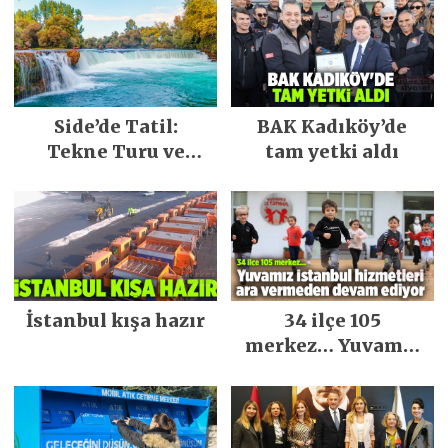
Side’de Tatil:
BAK Kadıköy’de
Tekne Turu ve
tam yetki aldı
Keşfedilecek Yerler
İstanbul kışa hazır
34 ilçe 105
merkez… Yuvamız
İstanbul hizmetleri
ara vermeden
devam ediyor