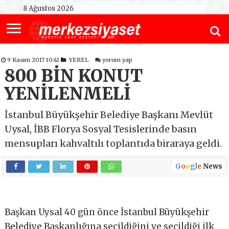
8 Ağustos 2026
9 Kasım 2017 10:41
YEREL
yorum yap
800 BİN KONUT
YENİLENMELİ
İstanbul Büyükşehir Belediye Başkanı Mevlüt
Uysal, İBB Florya Sosyal Tesislerinde basın
mensupları kahvaltılı toplantıda biraraya geldi.
G
o
o
g
l
e
News
Başkan Uysal 40 gün önce İstanbul Büyükşehir
Belediye Başkanlığına seçildiğini ve seçildiği ilk