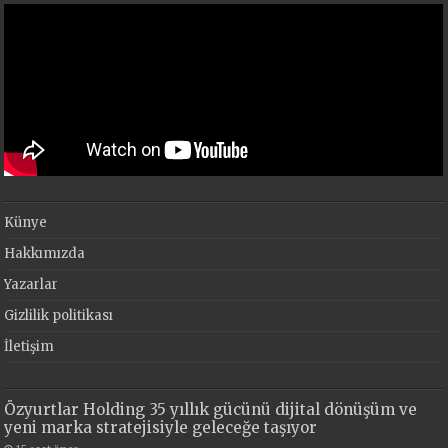
Künye
Hakkımızda
Yazarlar
Gizlilik politikası
İletişim
Özyurtlar Holding 35 yıllık gücünü dijital dönüşüm ve
yeni marka stratejisiyle geleceğe taşıyor