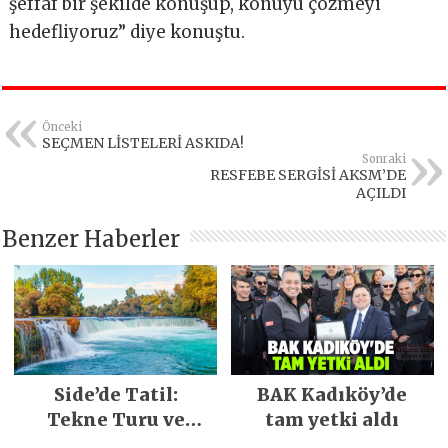
şeffaf bir şekilde konuşup, konuyu çözmeyi
hedefliyoruz” diye konuştu.
Önceki
SEÇMEN LİSTELERİ ASKIDA!
Sonraki
RESFEBE SERGİSİ AKSM’DE
AÇILDI
Benzer Haberler
Side’de Tatil:
BAK Kadıköy’de
Tekne Turu ve
tam yetki aldı
Keşfedilecek Yerler