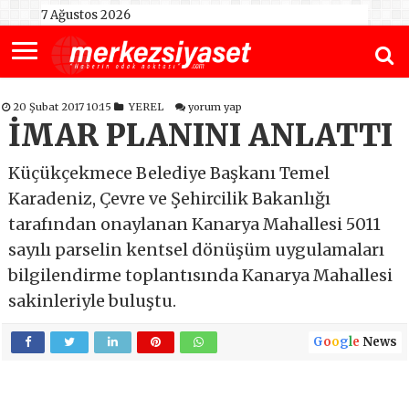
7 Ağustos 2026
20 Şubat 2017 10:15
YEREL
yorum yap
İMAR PLANINI ANLATTI
Küçükçekmece Belediye Başkanı Temel
Karadeniz, Çevre ve Şehircilik Bakanlığı
tarafından onaylanan Kanarya Mahallesi 5011
sayılı parselin kentsel dönüşüm uygulamaları
bilgilendirme toplantısında Kanarya Mahallesi
sakinleriyle buluştu.
G
o
o
g
l
e
News