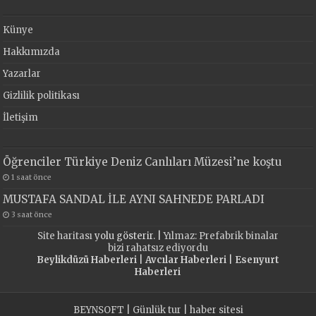
Künye
Hakkımızda
Yazarlar
Gizlilik politikası
İletişim
Öğrenciler Türkiye Deniz Canlıları Müzesi’ne koştu
1 saat önce
MUSTAFA SANDAL İLE AYNI SAHNEDE PARLADI
3 saat önce
Site haritası
yolu gösterir. |
Yılmaz: Prefabrik binalar
bizi rahatsız ediyordu
Beylikdüzü Haberleri
|
Avcılar Haberleri
|
Esenyurt
Haberleri
BEYNSOFT
|
Günlük tur
|
haber sitesi