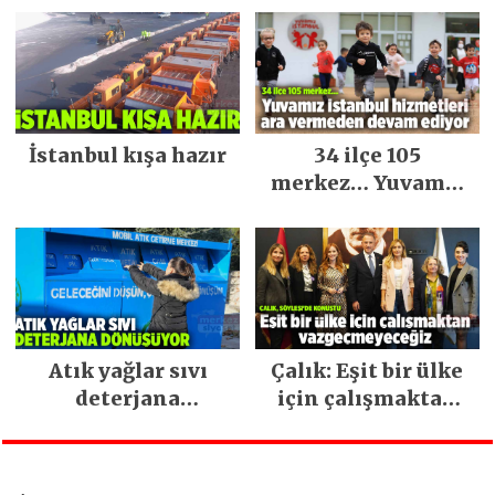
İstanbul kışa hazır
34 ilçe 105
merkez… Yuvamız
İstanbul hizmetleri
ara vermeden
devam ediyor
Atık yağlar sıvı
Çalık: Eşit bir ülke
deterjana
için çalışmaktan
dönüşüyor
vazgeçmeyeceğiz