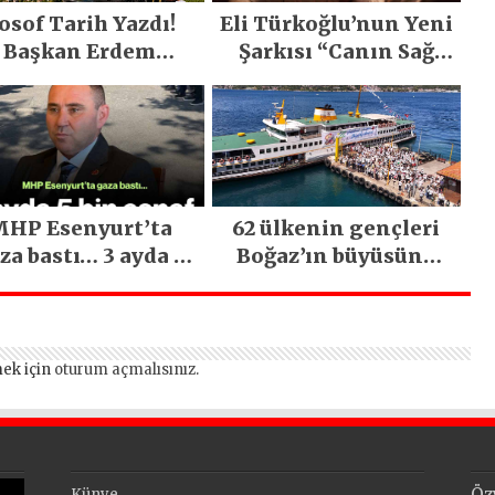
osof Tarih Yazdı!
Eli Türkoğlu’nun Yeni
Başkan Erdem
Şarkısı “Canın Sağ
emirci’nin Büyük
Olsun” Büyük İlgi
ğiyle Son Yılların
Gördü!..
n Büyük Festivali
Gerçekleşti
HP Esenyurt’ta
62 ülkenin gençleri
za bastı… 3 ayda 5
Boğaz’ın büyüsüne
bin esnaf ziyaret
kapıldı
edildi
ek için
oturum açmalısınız
.
Öz
Künye