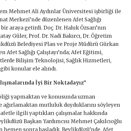
em Mehmet Ali Aydınlar Üniversitesi işbirliği ile
anat Merkezi’nde düzenlenen Afet Sağlığı
ir araya getirdi. Doç. Dr. Haluk Özsarı’nın
tay Güler, Prof. Dr. Nadi Bakırcı, Dr. Öğretim
ikdüzü Belediyesi Plan ve Proje Müdürü Gürkan
 Afet Sağlığı Çalıştayı’nda; Afet Eğitimi,
tlerde Bilişim Teknolojisi, Sağlık Hizmetleri,
ibi konular ele alındı.
alışmalarında İyi Bir Noktadayız”
ahipliği yapmaktan ve konusunda uzman
e ağırlamaktan mutluluk duyduklarını söyleyen
afetle ilgili yaptıkları çalışmalar hakkında
 Beylikdüzü Başkan Yardımcısı Mehmet Çakılcıoğlu
ten hemen sonra başladık. Beylikdüzü’nde, Afet