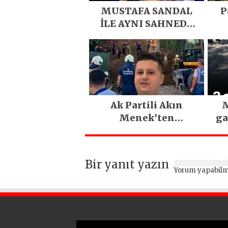
MUSTAFA SANDAL
P
İLE AYNI SAHNEDE
PARLADI
D
Eme
E
Ak Partili Akın
M
Menek’ten
ga
Mimarsinan’daki
heyelan sonrası
kritik uyarı
Bir yanıt yazın
Yorum yapabilm