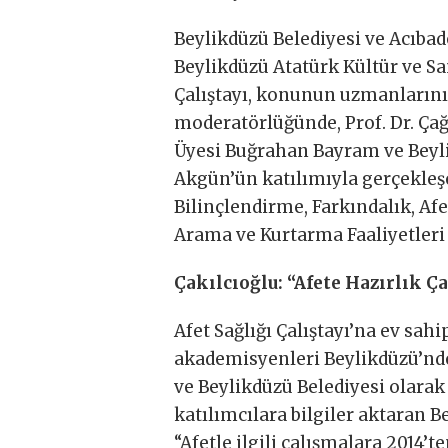
Beylikdüzü Belediyesi ve Acıbad
Beylikdüzü Atatürk Kültür ve S
Çalıştayı, konunun uzmanlarını b
moderatörlüğünde, Prof. Dr. Çağa
Üyesi Buğrahan Bayram ve Beyl
Akgün’ün katılımıyla gerçekleşen
Bilinçlendirme, Farkındalık, Afe
Arama ve Kurtarma Faaliyetleri g
Çakılcıoğlu: “Afete Hazırlık Ç
Afet Sağlığı Çalıştayı’na ev s
akademisyenleri Beylikdüzü’nd
ve Beylikdüzü Belediyesi olarak 
katılımcılara bilgiler aktaran
“Afetle ilgili çalışmalara 2014’