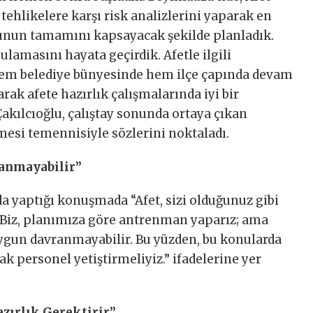
tehlikelere karşı risk analizlerini yaparak en
unun tamamını kapsayacak şekilde planladık.
ulamasını hayata geçirdik. Afetle ilgili
hem belediye bünyesinde hem ilçe çapında devam
arak afete hazırlık çalışmalarında iyi bir
Çakılcıoğlu, çalıştay sonunda ortaya çıkan
lmesi temennisiyle sözlerini noktaladı.
ranmayabilir”
yda yaptığı konuşmada “Afet, sizi olduğunuz gibi
 Biz, planımıza göre antrenman yaparız; ama
uygun davranmayabilir. Bu yüzden, bu konularda
ak personel yetiştirmeliyiz.” ifadelerine yer
azırlık Gerektirir”