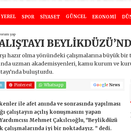
YEREL
GÜNCEL
SPOR
SİYASET
EKONOMİ
DÜ
yorum yap
ÇALIŞTAYI BEYLİKDÜZÜ’ND
arşı hazır olma yönündeki çalışmalarına büyük bir 
unda uzman akademisyenleri, kamu kurum ve kurul
ıştayı’nda buluşturdu.
n
Pinterest
Whatsapp
G
o
o
g
l
e
News
kenler ile afet anında ve sonrasında yapılması
ğı çalıştayın açılış konuşmasını yapan
 Yardımcısı Mehmet Çakılcıoğlu, “Beylikdüzü
k çalışmalarında iyi bir noktadayız. ” dedi.