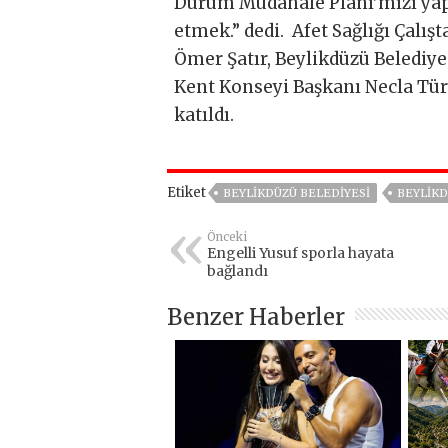
Durum Müdahale Planı’mızı yaptı
etmek.” dedi.
Afet Sağlığı Çalış
Ömer Şatır, Beylikdüzü Belediy
Kent Konseyi Başkanı Necla Türk
katıldı.
Etiket
BEYLIKDÜZÜ BELEDIYESI
BEYLIKD
Önceki
Engelli Yusuf sporla hayata
bağlandı
Benzer Haberler