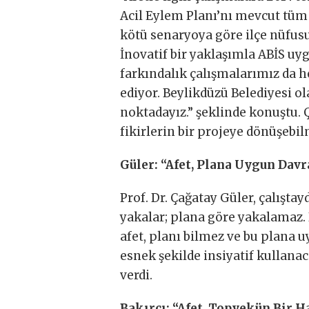
Acil Eylem Planı’nı mevcut tüm 
kötü senaryoya göre ilçe nüfus
İnovatif bir yaklaşımla ABİS uyg
farkındalık çalışmalarımız da 
ediyor. Beylikdüzü Belediyesi ol
noktadayız.” şeklinde konuştu. 
fikirlerin bir projeye dönüşebi
Güler: “Afet, Plana Uygun Dav
Prof. Dr. Çağatay Güler, çalışta
yakalar; plana göre yakalamaz.
afet, planı bilmez ve bu plana 
esnek şekilde insiyatif kullanac
verdi.
Bakırcı: “Afet, Topyekün Bir H