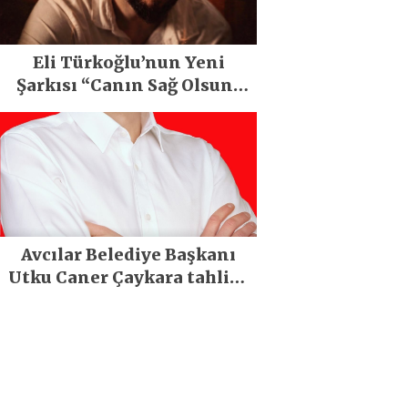
Eli Türkoğlu’nun Yeni
Şarkısı “Canın Sağ Olsun”
Büyük İlgi Gördü!..
Avcılar Belediye Başkanı
Utku Caner Çaykara tahliye
edildi