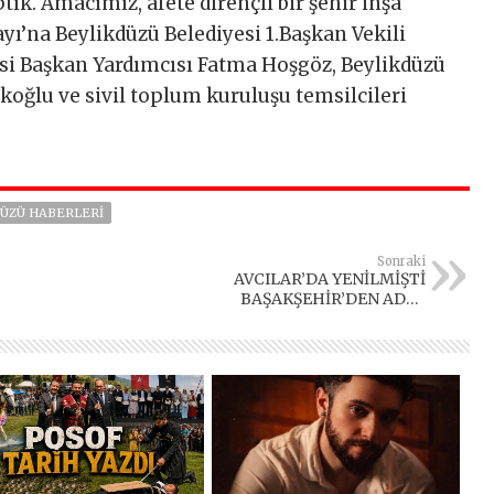
k. Amacımız, afete dirençli bir şehir inşa
tayı’na Beylikdüzü Belediyesi 1.Başkan Vekili
esi Başkan Yardımcısı Fatma Hoşgöz, Beylikdüzü
oğlu ve sivil toplum kuruluşu temsilcileri
ÜZÜ HABERLERI
Sonraki
AVCILAR’DA YENİLMİŞTİ
BAŞAKŞEHİR’DEN ADAY
OLACAK