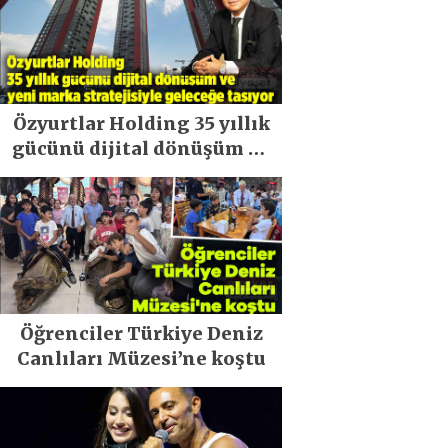
Özyurtlar Holding 35 yıllık
gücünü dijital dönüşüm ve
yeni marka stratejisiyle
geleceğe taşıyor
Öğrenciler Türkiye Deniz
Canlıları Müzesi’ne koştu