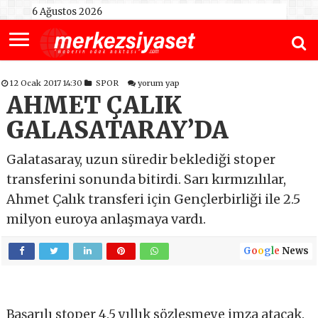
6 Ağustos 2026
12 Ocak 2017 14:30
SPOR
yorum yap
AHMET ÇALIK
GALASATARAY’DA
Galatasaray, uzun süredir beklediği stoper
transferini sonunda bitirdi. Sarı kırmızılılar,
Ahmet Çalık transferi için Gençlerbirliği ile 2.5
milyon euroya anlaşmaya vardı.
G
o
o
g
l
e
News
Başarılı stoper 4.5 yıllık sözleşmeye imza atacak.