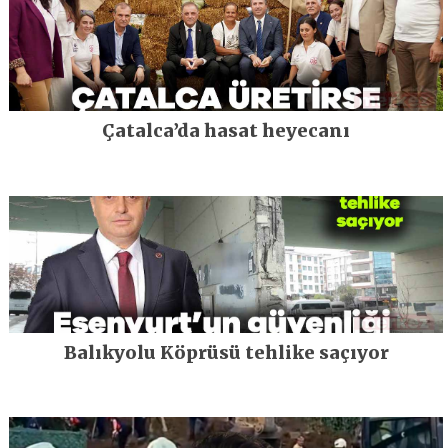
Çatalca’da hasat heyecanı
Balıkyolu Köprüsü tehlike saçıyor