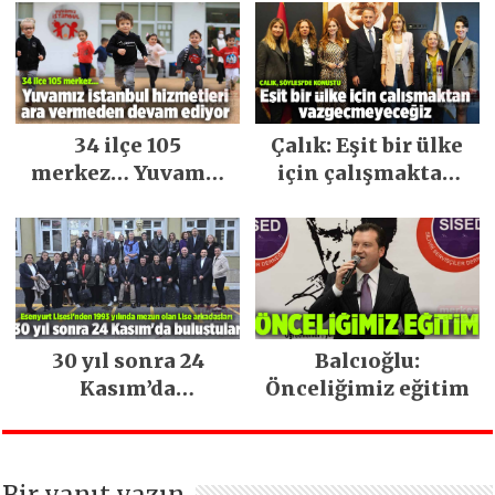
34 ilçe 105
Çalık: Eşit bir ülke
merkez… Yuvamız
için çalışmaktan
İstanbul hizmetleri
vazgeçmeyeceğiz
ara vermeden
devam ediyor
30 yıl sonra 24
Balcıoğlu:
Kasım’da
Önceliğimiz eğitim
buluştular
Bir yanıt yazın