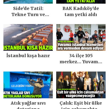
Side’de Tatil:
BAK Kadıköy’de
Tekne Turu ve
tam yetki aldı
Keşfedilecek Yerler
İstanbul kışa hazır
34 ilçe 105
merkez… Yuvamız
İstanbul hizmetleri
ara vermeden
devam ediyor
Atık yağlar sıvı
Çalık: Eşit bir ülke