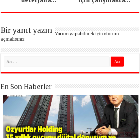
deterjana
için çalışmaktan
dönüşüyor
vazgeçmeyeceğiz
Bir yanıt yazın
Yorum yapabilmek için
oturum
açmalısınız
.
En Son Haberler