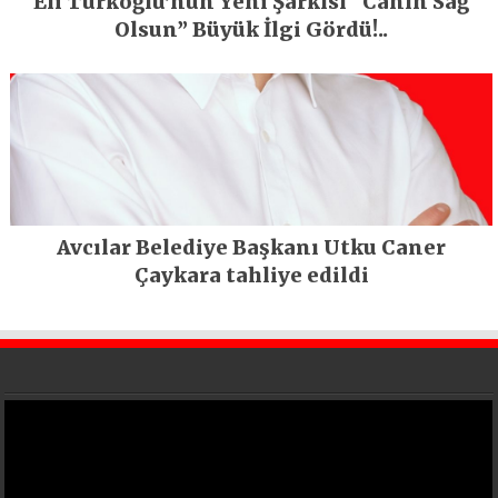
Eli Türkoğlu’nun Yeni Şarkısı “Canın Sağ
Olsun” Büyük İlgi Gördü!..
Avcılar Belediye Başkanı Utku Caner
Çaykara tahliye edildi