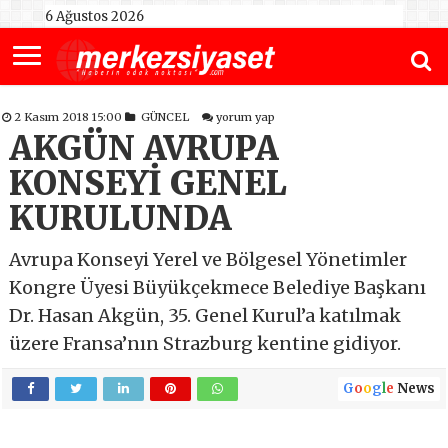
6 Ağustos 2026
2 Kasım 2018 15:00
GÜNCEL
yorum yap
AKGÜN AVRUPA
KONSEYİ GENEL
KURULUNDA
Avrupa Konseyi Yerel ve Bölgesel Yönetimler
Kongre Üyesi Büyükçekmece Belediye Başkanı
Dr. Hasan Akgün, 35. Genel Kurul’a katılmak
üzere Fransa’nın Strazburg kentine gidiyor.
G
o
o
g
l
e
News