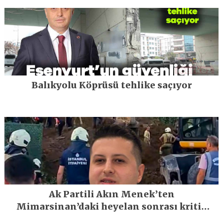
Balıkyolu Köprüsü tehlike saçıyor
Ak Partili Akın Menek’ten
Mimarsinan’daki heyelan sonrası kritik
uyarı