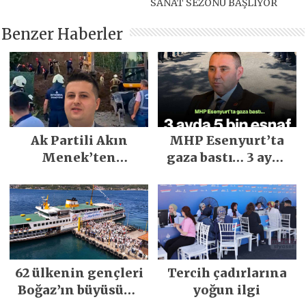
SANAT SEZONU BAŞLIYOR
Benzer Haberler
Ak Partili Akın
MHP Esenyurt’ta
Menek’ten
gaza bastı… 3 ayda
Mimarsinan’daki
5 bin esnaf ziyaret
heyelan sonrası
edildi
kritik uyarı
62 ülkenin gençleri
Tercih çadırlarına
Boğaz’ın büyüsüne
yoğun ilgi