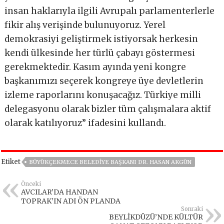
insan haklarıyla ilgili Avrupalı parlamenterlerle
fikir alış verişinde bulunuyoruz. Yerel
demokrasiyi geliştirmek istiyorsak herkesin
kendi ülkesinde her türlü çabayı göstermesi
gerekmektedir. Kasım ayında yeni kongre
başkanımızı seçerek kongreye üye devletlerin
izleme raporlarını konuşacağız. Türkiye milli
delegasyonu olarak bizler tüm çalışmalara aktif
olarak katılıyoruz” ifadesini kullandı.
Etiket
BÜYÜKÇEKMECE BELEDIYE BAŞKANI DR. HASAN AKGÜN
Önceki
AVCILAR’DA HANDAN
TOPRAK’IN ADI ÖN PLANDA
Sonraki
BEYLİKDÜZÜ’NDE KÜLTÜR