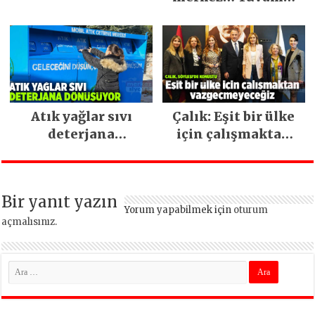
İstanbul hizmetleri
ara vermeden
devam ediyor
Atık yağlar sıvı
Çalık: Eşit bir ülke
deterjana
için çalışmaktan
dönüşüyor
vazgeçmeyeceğiz
Bir yanıt yazın
Yorum yapabilmek için
oturum
açmalısınız
.