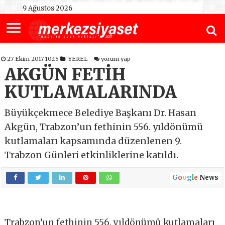
9 Ağustos 2026
27 Ekim 2017 10:15
YEREL
yorum yap
AKGÜN FETİH
KUTLAMALARINDA
Büyükçekmece Belediye Başkanı Dr. Hasan
Akgün, Trabzon’un fethinin 556. yıldönümü
kutlamaları kapsamında düzenlenen 9.
Trabzon Günleri etkinliklerine katıldı.
G
o
o
g
l
e
News
Trabzon’un fethinin 556. yıldönümü kutlamaları