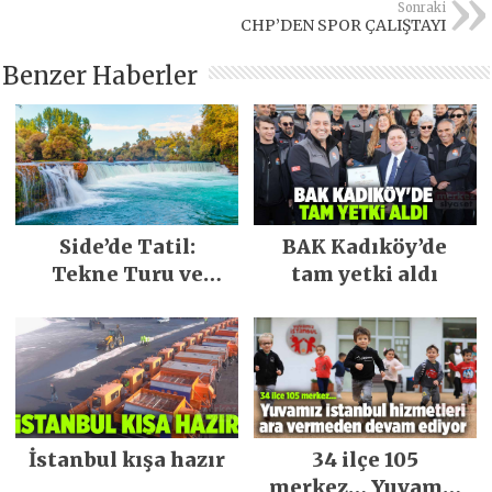
Sonraki
CHP’DEN SPOR ÇALIŞTAYI
Benzer Haberler
Side’de Tatil:
BAK Kadıköy’de
Tekne Turu ve
tam yetki aldı
Keşfedilecek Yerler
İstanbul kışa hazır
34 ilçe 105
merkez… Yuvamız