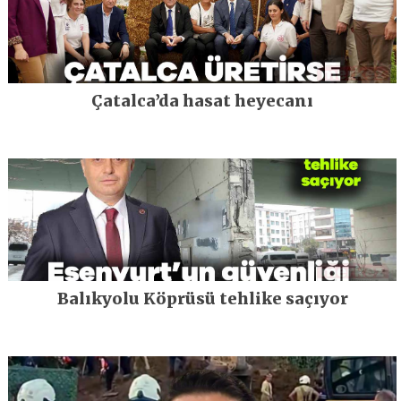
Çatalca’da hasat heyecanı
Balıkyolu Köprüsü tehlike saçıyor