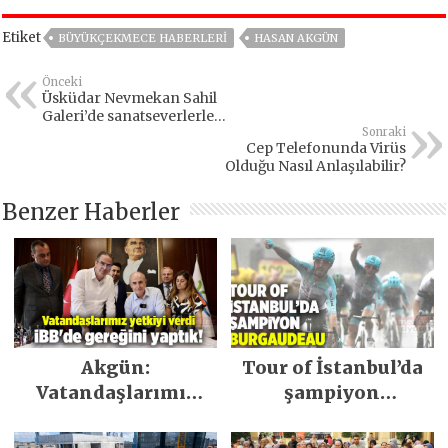
Etiket
BÜYÜKÇEKMECE HABERLERI
HASAN AKGÜN
Önceki
Üsküdar Nevmekan Sahil
Galeri’de sanatseverlerle
buluştu
Sonraki
Cep Telefonunda Virüs
Olduğu Nasıl Anlaşılabilir?
Benzer Haberler
Akgün:
Tour of İstanbul’da
Vatandaşlarımız
şampiyon
yetkiyi verdi İBB’de
Burgaudeau
gereğini yaptık!