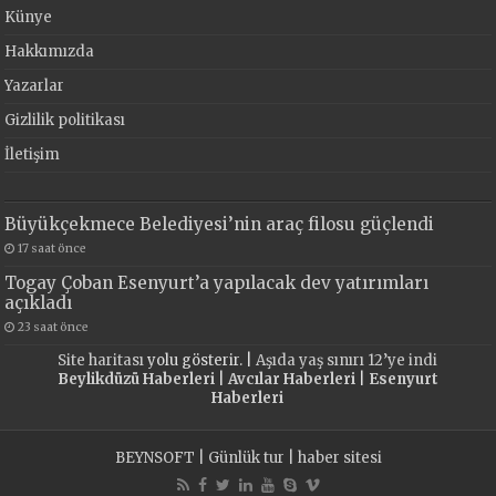
Künye
Hakkımızda
Yazarlar
Gizlilik politikası
İletişim
Büyükçekmece Belediyesi’nin araç filosu güçlendi
17 saat önce
Togay Çoban Esenyurt’a yapılacak dev yatırımları
açıkladı
23 saat önce
Site haritası
yolu gösterir. |
Aşıda yaş sınırı 12’ye indi
Beylikdüzü Haberleri
|
Avcılar Haberleri
|
Esenyurt
Haberleri
BEYNSOFT
|
Günlük tur
|
haber sitesi