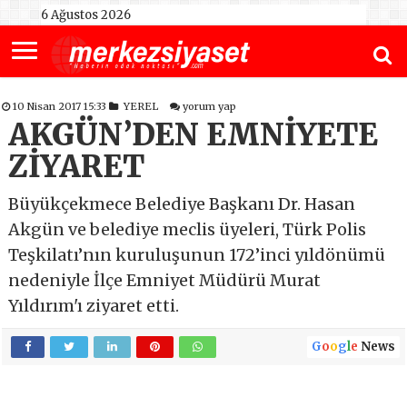
6 Ağustos 2026
10 Nisan 2017 15:33
YEREL
yorum yap
AKGÜN’DEN EMNİYETE
ZİYARET
Büyükçekmece Belediye Başkanı Dr. Hasan
Akgün ve belediye meclis üyeleri, Türk Polis
Teşkilatı’nın kuruluşunun 172’inci yıldönümü
nedeniyle İlçe Emniyet Müdürü Murat
Yıldırım'ı ziyaret etti.
G
o
o
g
l
e
News