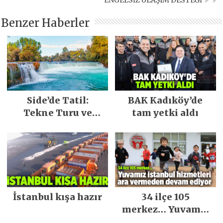
ENGELSİZ ULAŞIM DESTEĞİ
Benzer Haberler
Side’de Tatil:
BAK Kadıköy’de
Tekne Turu ve
tam yetki aldı
Keşfedilecek Yerler
İstanbul kışa hazır
34 ilçe 105
merkez… Yuvamız
İstanbul hizmetleri