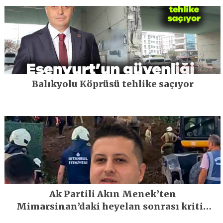
Balıkyolu Köprüsü tehlike saçıyor
Ak Partili Akın Menek’ten
Mimarsinan’daki heyelan sonrası kritik
uyarı