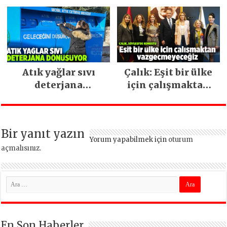
ara vermeden
devam ediyor
Atık yağlar sıvı
Çalık: Eşit bir ülke
deterjana
için çalışmaktan
dönüşüyor
vazgeçmeyeceğiz
Bir yanıt yazın
Yorum yapabilmek için
oturum
açmalısınız
.
En Son Haberler