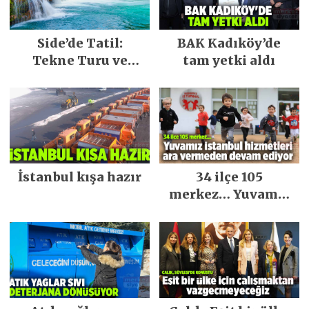
Side’de Tatil:
BAK Kadıköy’de
Tekne Turu ve
tam yetki aldı
Keşfedilecek Yerler
İstanbul kışa hazır
34 ilçe 105
merkez… Yuvamız
İstanbul hizmetleri
ara vermeden
devam ediyor