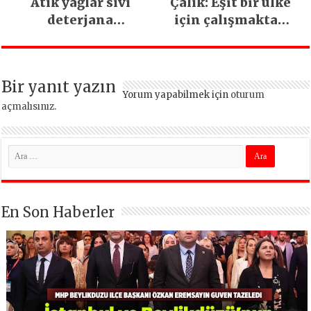
Atık yağlar sıvı
Çalık: Eşit bir ülke
deterjana
için çalışmaktan
dönüşüyor
vazgeçmeyeceğiz
Bir yanıt yazın
Yorum yapabilmek için
oturum
açmalısınız
.
En Son Haberler