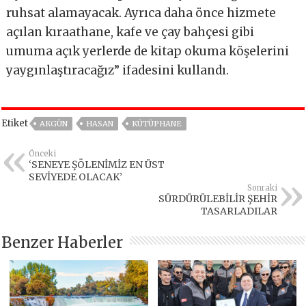
ruhsat alamayacak. Ayrıca daha önce hizmete
açılan kıraathane, kafe ve çay bahçesi gibi
umuma açık yerlerde de kitap okuma köşelerini
yaygınlaştıracağız” ifadesini kullandı.
Etiket
AKGÜN
HASAN
KÜTÜPHANE
Önceki
‘SENEYE ŞÖLENİMİZ EN ÜST
SEVİYEDE OLACAK’
Sonraki
SÜRDÜRÜLEBİLİR ŞEHİR
TASARLADILAR
Benzer Haberler