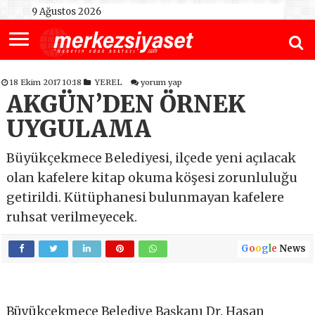
9 Ağustos 2026
18 Ekim 2017 10:18
YEREL
yorum yap
AKGÜN’DEN ÖRNEK
UYGULAMA
Büyükçekmece Belediyesi, ilçede yeni açılacak
olan kafelere kitap okuma köşesi zorunluluğu
getirildi. Kütüphanesi bulunmayan kafelere
ruhsat verilmeyecek.
G
o
o
g
l
e
News
Büyükçekmece Belediye Başkanı Dr. Hasan