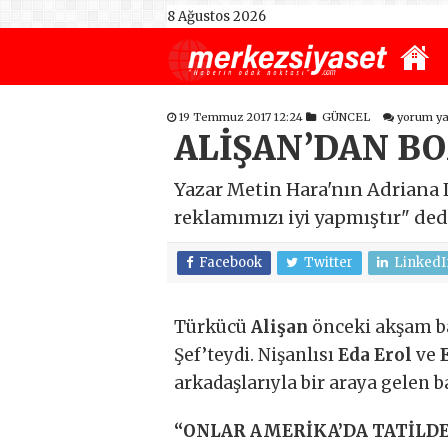
8 Ağustos 2026
19 Temmuz 2017 12:24
GÜNCEL
yorum y
ALİŞAN’DAN B
Yazar Metin Hara'nın Adriana 
reklamımızı iyi yapmıştır" ded
Facebook
Twitter
LinkedI
Türkücü
Alişan
önceki akşam b
Şef’teydi. Nişanlısı
Eda Erol
ve
arkadaşlarıyla bir araya gelen b
“ONLAR AMERİKA’DA TATİLDE