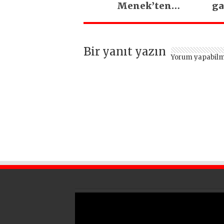
Menek’ten
ga
Mimarsinan’daki
heyelan sonrası
kritik uyarı
Bir yanıt yazın
Yorum yapabilm