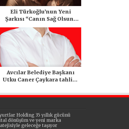
Eli Türkoğlu’nun Yeni
Şarkısı “Canın Sağ Olsun”
Büyük İlgi Gördü!..
Avcılar Belediye Başkanı
Utku Caner Çaykara tahliye
edildi
yurtlar Holding 35 yıllık gücünü
jital dönüşüm ve yeni marka
ratejisiyle geleceğe taşıyor