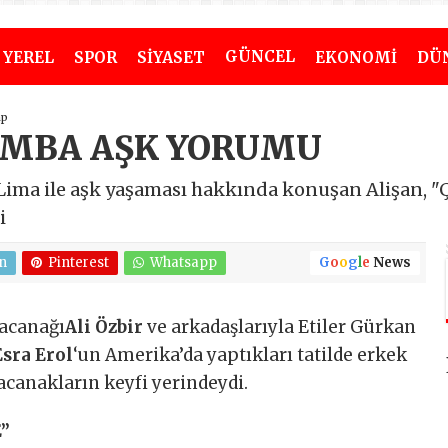
GÜNCEL
YEREL
SPOR
SİYASET
EKONOMİ
DÜ
ap
OMBA AŞK YORUMU
Lima ile aşk yaşaması hakkında konuşan Alişan, "Ç
i
n
Pinterest
Whatsapp
G
o
o
g
l
e
News
acanağı
Ali Özbir
ve arkadaşlarıyla Etiler Gürkan
Esra Erol
‘un Amerika’da yaptıkları tatilde erkek
acanakların keyfi yerindeydi.
”