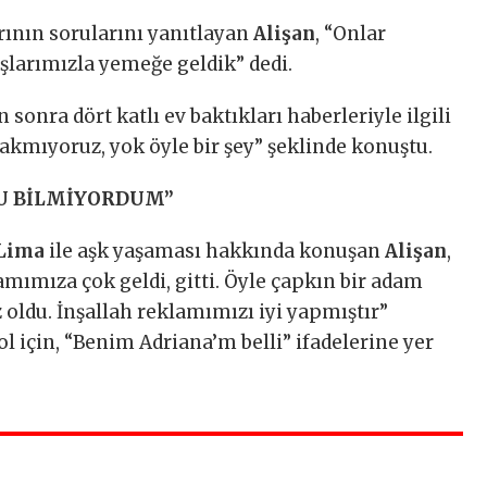
ının sorularını yanıtlayan
Alişan
, “Onlar
aşlarımızla yemeğe geldik” dedi.
n sonra dört katlı ev baktıkları haberleriyle ilgili
 bakmıyoruz, yok öyle bir şey” şeklinde konuştu.
NU BİLMİYORDUM”
 Lima
ile aşk yaşaması hakkında konuşan
Alişan
,
mımıza çok geldi, gitti. Öyle çapkın bir adam
oldu. İnşallah reklamımızı iyi yapmıştır”
ol için, “Benim Adriana’m belli” ifadelerine yer