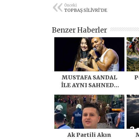
Önceki
TOPBAŞ SİLİVRİ’DE
Benzer Haberler
MUSTAFA SANDAL
P
İLE AYNI SAHNEDE
PARLADI
D
Eme
E
Ak Partili Akın
M