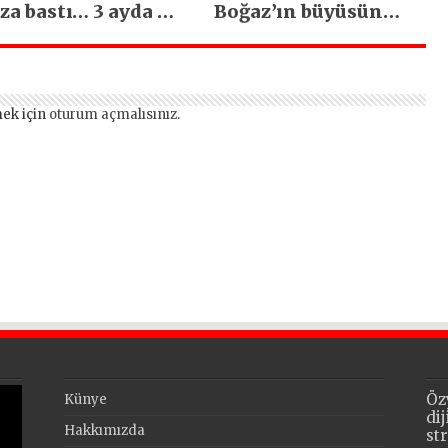
za bastı… 3 ayda 5
Boğaz’ın büyüsüne
bin esnaf ziyaret
kapıldı
edildi
ek için
oturum açmalısınız
.
Öz
Künye
di
Hakkımızda
st