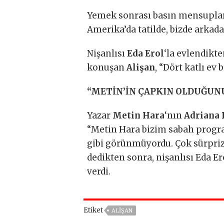
Yemek sonrası basın mensuplar
Amerika’da tatilde, bizde arkad
Nişanlısı
Eda Erol
‘la evlendikte
konuşan
Alişan
, “Dört katlı ev
“METİN’İN ÇAPKIN OLDUĞU
Yazar
Metin Hara
‘nın
Adriana
“Metin Hara bizim sabah progra
gibi görünmüyordu. Çok sürpriz 
dedikten sonra, nişanlısı Eda Er
verdi.
Etiket
ALIŞAN