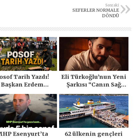
Sonraki
SEFERLER NORMALE
DÖNDÜ
osof Tarih Yazdı!
Eli Türkoğlu’nun Yeni
Başkan Erdem
Şarkısı “Canın Sağ
emirci’nin Büyük
Olsun” Büyük İlgi
ğiyle Son Yılların
Gördü!..
n Büyük Festivali
Gerçekleşti
HP Esenyurt’ta
62 ülkenin gençleri