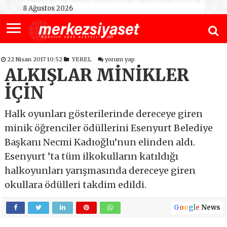
8 Ağustos 2026
22 Nisan 2017 10:52
YEREL
yorum yap
ALKIŞLAR MİNİKLER
İÇİN
Halk oyunları gösterilerinde dereceye giren
minik öğrenciler ödüllerini Esenyurt Belediye
Başkanı Necmi Kadıoğlu’nun elinden aldı.
Esenyurt ’ta tüm ilkokulların katıldığı
halkoyunları yarışmasında dereceye giren
okullara ödülleri takdim edildi.
G
o
o
g
l
e
News