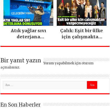
ara vermeden
devam ediyor
Atık yağlar sıvı
Çalık: Eşit bir ülke
deterjana
için çalışmaktan
dönüşüyor
vazgeçmeyeceğiz
Bir yanıt yazın
Yorum yapabilmek için
oturum
açmalısınız
.
En Son Haberler