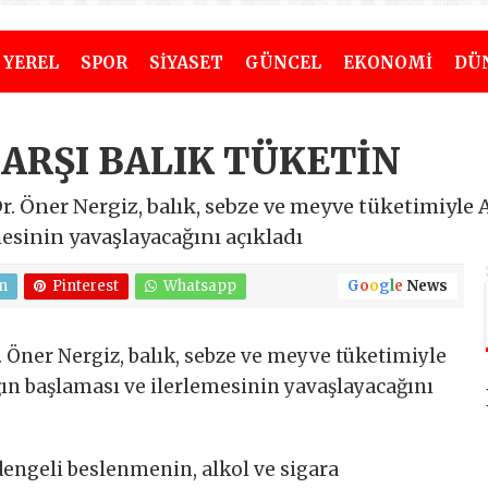
YEREL
SPOR
SİYASET
GÜNCEL
EKONOMİ
DÜ
ARŞI BALIK TÜKETİN
. Öner Nergiz, balık, sebze ve meyve tüketimiyle 
mesinin yavaşlayacağını açıkladı
n
Pinterest
Whatsapp
G
o
o
g
l
e
News
 Öner Nergiz, balık, sebze ve meyve tüketimiyle
ğın başlaması ve ilerlemesinin yavaşlayacağını
dengeli beslenmenin, alkol ve sigara