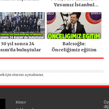
Yuvamız İstanbul
hizmetleri ara
vermeden devam
ediyor
30 yıl sonra 24
Balcıoğlu:
sım’da buluştular
Önceliğimiz eğitim
ek için
oturum açmalısınız
.
Öz
Künye
di