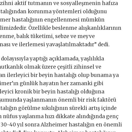
ihni aktif tutmanın ve sosyalleşmenin hafıza
stalığından korunma yöntemleri olduğunu
heimer hastalığının engellenmesi mümkün
limizdedir. Özellikle beslenme alışkanlıklarının
slenme, balık tüketimi, sebze ve meyve
ması ve ilerlemesi yavaşlatılmaktadır” dedi.
olayısıyla yaptığı açıklamada, yaşlılıkla
nutkanlık olmak üzere çeşitli zihinsel ve
an ilerleyici bir beyin hastalığı olup bunama ya
imer’ın günlük hayatın her zamanki gibi
leyici kronik bir beyin hastalığı olduğuna
uşumunda yaşlanmanın önemli bir risk faktörü
alığın görülme sıkılığının sürekli artış içinde
n nüfus yaşlanma hızı dikkate alındığında genç
 30-40 yıl sonra Alzheimer hastalığın en önemli