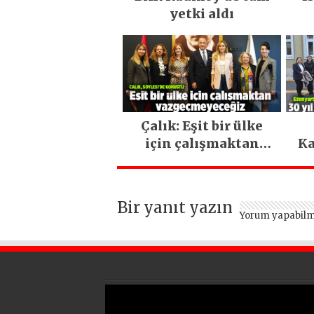
yetki aldı
Çalık: Eşit bir ülke
için çalışmaktan
Ka
vazgeçmeyeceğiz
Bir yanıt yazın
Yorum yapabilm