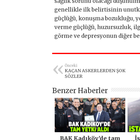
sağlık sorunu olacağı düşünülm
genellikle ilk belirtisinin unu
güçlüğü, konuşma bozukluğu, y
verme güçlüğü, huzursuzluk, ilg
görme ve depresyonun diğer beli
Önceki
KAÇAN ASKERLERDEN ŞOK
SÖZLER
Benzer Haberler
BAK Kadıköy’de tam
İ