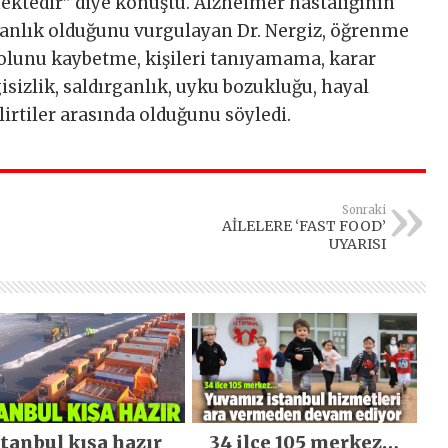
ektedir” diye konuştu. Alzheimer hastalığının
tkanlık olduğunu vurgulayan Dr. Nergiz, öğrenme
olunu kaybetme, kişileri tanıyamama, karar
isizlik, saldırganlık, uyku bozukluğu, hayal
rtiler arasında olduğunu söyledi.
Sonraki
AİLELERE ‘FAST FOOD’
UYARISI
stanbul kışa hazır
34 ilçe 105 merkez…