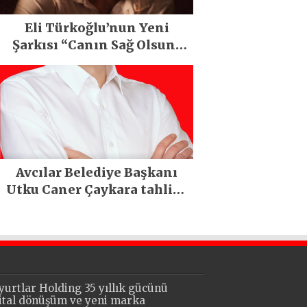
Eli Türkoğlu’nun Yeni
Şarkısı “Canın Sağ Olsun”
Büyük İlgi Gördü!..
Avcılar Belediye Başkanı
Utku Caner Çaykara tahliye
edildi
yurtlar Holding 35 yıllık gücünü
jital dönüşüm ve yeni marka