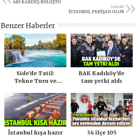
ABİ KARDEŞ BULUŞTU
Sonraki
İSTANBUL PERİŞAN OLUR
Benzer Haberler
Side’de Tatil:
BAK Kadıköy’de
Tekne Turu ve
tam yetki aldı
Keşfedilecek Yerler
İstanbul kışa hazır
34 ilçe 105