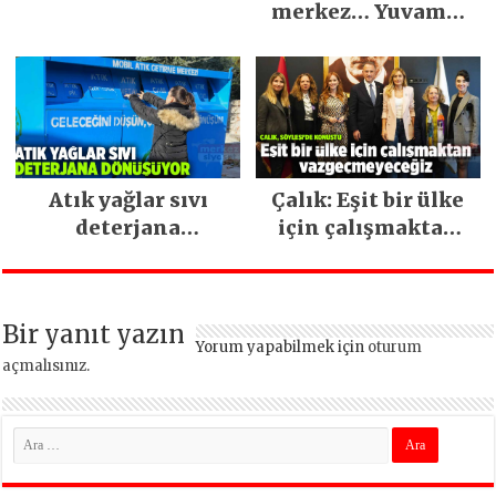
merkez… Yuvamız
İstanbul hizmetleri
ara vermeden
devam ediyor
Atık yağlar sıvı
Çalık: Eşit bir ülke
deterjana
için çalışmaktan
dönüşüyor
vazgeçmeyeceğiz
Bir yanıt yazın
Yorum yapabilmek için
oturum
açmalısınız
.