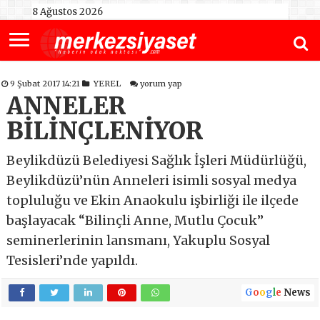
8 Ağustos 2026
9 Şubat 2017 14:21
YEREL
yorum yap
ANNELER
BİLİNÇLENİYOR
Beylikdüzü Belediyesi Sağlık İşleri Müdürlüğü,
Beylikdüzü’nün Anneleri isimli sosyal medya
topluluğu ve Ekin Anaokulu işbirliği ile ilçede
başlayacak “Bilinçli Anne, Mutlu Çocuk”
seminerlerinin lansmanı, Yakuplu Sosyal
Tesisleri’nde yapıldı.
G
o
o
g
l
e
News