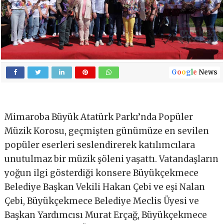
G
o
o
g
l
e
News
Mimaroba Büyük Atatürk Parkı’nda Popüler
Müzik Korosu, geçmişten günümüze en sevilen
popüler eserleri seslendirerek katılımcılara
unutulmaz bir müzik şöleni yaşattı. Vatandaşların
yoğun ilgi gösterdiği konsere Büyükçekmece
Belediye Başkan Vekili Hakan Çebi ve eşi Nalan
Çebi, Büyükçekmece Belediye Meclis Üyesi ve
Başkan Yardımcısı Murat Erçağ, Büyükçekmece