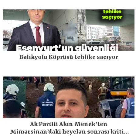
Balıkyolu Köprüsü tehlike saçıyor
Ak Partili Akın Menek’ten
Mimarsinan’daki heyelan sonrası kritik