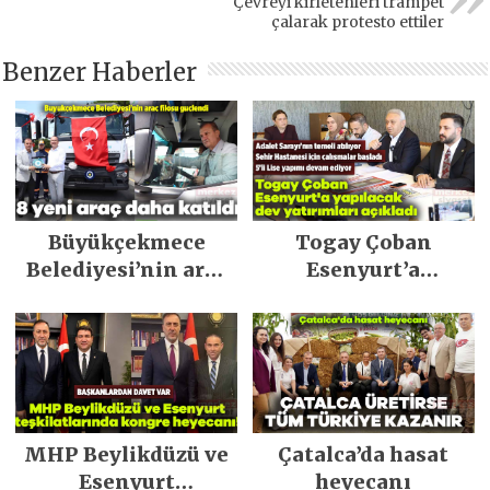
Çevreyi kirletenleri trampet
yaşadılar
çalarak protesto ettiler
Benzer Haberler
Büyükçekmece
Togay Çoban
Belediyesi’nin araç
Esenyurt’a
filosu güçlendi
yapılacak dev
yatırımları açıkladı
MHP Beylikdüzü ve
Çatalca’da hasat
Esenyurt
heyecanı