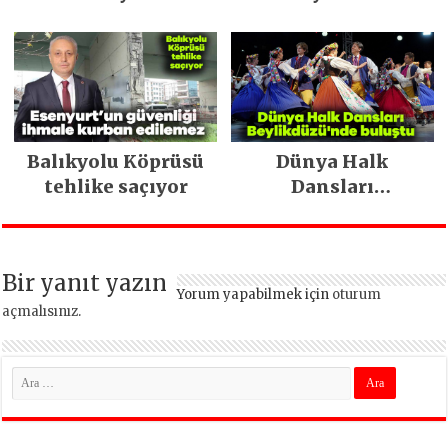
teşkilatlarında
kongre heyecanı!
Balıkyolu Köprüsü
Dünya Halk
tehlike saçıyor
Dansları
Beylikdüzü’nde
Buluştu
Bir yanıt yazın
Yorum yapabilmek için
oturum
açmalısınız
.