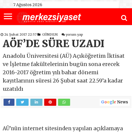
7 Ağustos 2026
24 Şubat 2017 22:57
GÜNDEM
yorum yap
AÖF’DE SÜRE UZADI
Anadolu Üniversitesi (AÜ) Açıköğretim İktisat
ve İşletme fakültelerinin bugün sona erecek
2016-2017 öğretim yılı bahar dönemi
kayıtlarının süresi 26 Şubat saat 22.59’a kadar
uzatıldı
G
o
o
g
l
e
News
AÜ’nün internet sitesinden yapılan açıklamaya