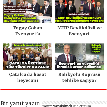
Togay Çoban
MHP Beylikdüzü ve
Esenyurt’a
Esenyurt
yapılacak dev
teşkilatlarında
yatırımları açıkladı
kongre heyecanı!
Çatalca’da hasat
Balıkyolu Köprüsü
heyecanı
tehlike saçıyor
Bir yanıt yazın
Yorum yapabilmek için
oturum