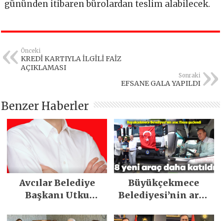
gününden itibaren bürolardan teslim alabilecek.
Önceki
KREDİ KARTIYLA İLGİLİ FAİZ
AÇIKLAMASI
Sonraki
EFSANE GALA YAPILDI
Benzer Haberler
Avcılar Belediye
Büyükçekmece
Başkanı Utku
Belediyesi’nin araç
Caner Çaykara
filosu güçlendi
tahliye edildi