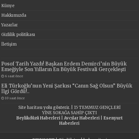
Künye
Hakkımızda
Yazarlar
Gizlilik politikası
İletişim
Posof Tarih Yazdı! Başkan Erdem Demirci’nin Büyük
Emeğiyle Son Yılların En Büyük Festivali Gerçekleşti
6 saat önce
Eli Türkoğlu’nun Yeni Şarkısı “Canın Sağ Olsun” Büyük
İlgi Gördü!..
10 saat önce
Site haritası
yolu gösterir. |
15 TEMMUZ GENÇLERİ
YİNE SOKAĞA SAHİP ÇIKTI
Beylikdüzü Haberleri
|
Avcılar Haberleri
|
Esenyurt
Haberleri