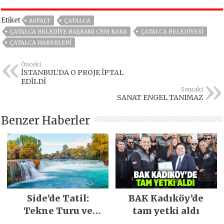
Etiket
ASFALT
ÇATALCA
ÇATALCA BELEDIYE BAŞKANI CEM KARA
ÇATALCA BELEDIYESI
ÇATALCA HABERLERI
Önceki
İSTANBUL’DA O PROJE İPTAL
EDİLDİ
Sonraki
SANAT ENGEL TANIMAZ
Benzer Haberler
Side’de Tatil:
BAK Kadıköy’de
Tekne Turu ve
tam yetki aldı
Keşfedilecek Yerler