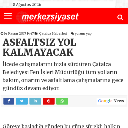
8 Ağustos 2026
14 Kasım 2017 14:47
Çatalca Haberleri
yorum yap
ASFALTSIZ YOL
KALMAYACAK
İlçede çalışmalarını hızla sürdüren Çatalca
Belediyesi Fen İşleri Müdürlüğü tüm yolların
bakım, onarım ve asfaltlama çalışmalarına gece
gündüz devam ediyor.
G
o
o
g
l
e
News
Göreve başladığı günden bu güne sürekli halkın