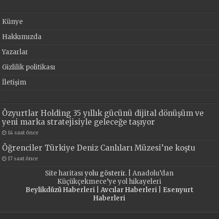
Künye
Hakkımızda
Yazarlar
Gizlilik politikası
İletişim
Özyurtlar Holding 35 yıllık gücünü dijital dönüşüm ve
yeni marka stratejisiyle geleceğe taşıyor
14 saat önce
Öğrenciler Türkiye Deniz Canlıları Müzesi’ne koştu
17 saat önce
Site haritası
yolu gösterir. |
Anadolu’dan
Küçükçekmece’ye yol hikayeleri
Beylikdüzü Haberleri
|
Avcılar Haberleri
|
Esenyurt
Haberleri