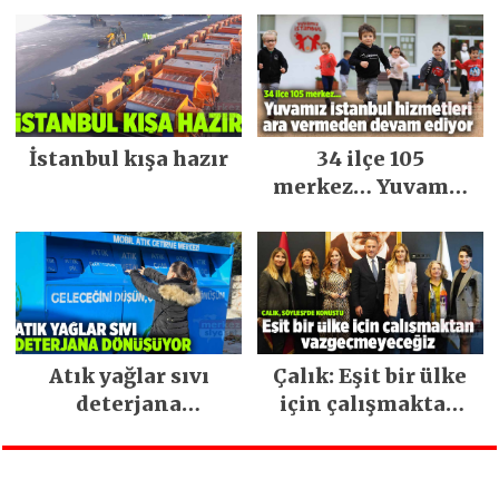
İstanbul kışa hazır
34 ilçe 105
merkez… Yuvamız
İstanbul hizmetleri
ara vermeden
devam ediyor
Atık yağlar sıvı
Çalık: Eşit bir ülke
deterjana
için çalışmaktan
dönüşüyor
vazgeçmeyeceğiz