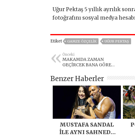
Uğur Pektaş 5 yıllık ayrılık sonr
fotoğrafını sosyal medya hesabı
Etiket
GAMZE ÖZÇELIK
UĞUR PEKTAŞ
Önceki
MAKAMDA ZAMAN
GEÇİRCEK BANA GÖRE
DEĞİL
Benzer Haberler
MUSTAFA SANDAL
P
İLE AYNI SAHNEDE