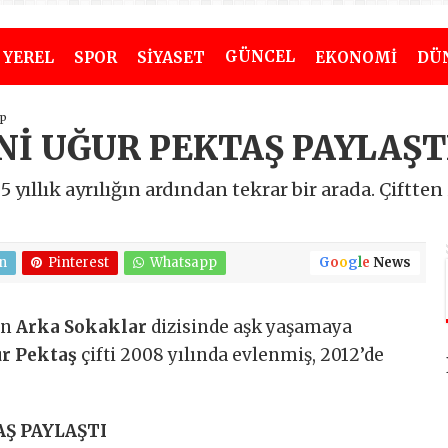
GÜNCEL
YEREL
SPOR
SİYASET
EKONOMİ
DÜ
ap
Nİ UĞUR PEKTAŞ PAYLAŞT
yıllık ayrılığın ardından tekrar bir arada. Çiftten
n
Pinterest
Whatsapp
G
o
o
g
l
e
News
an
Arka Sokaklar
dizisinde aşk yaşamaya
r Pektaş
çifti 2008 yılında evlenmiş, 2012’de
AŞ PAYLAŞTI