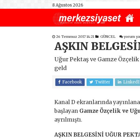
8 Ağustos 2026
26 Temmuz 2017 14:21
GÜNCEL
yorum y
AŞKIN BELGESİ
Uğur Pektaş ve Gamze Özçelik 5 
geld
Facebook
Twitter
LinkedI
Kanal D ekranlarında yayınlan
başlayan
Gamze Özçelik ve Uğu
ayrılmıştı.
AŞKIN BELGESİNİ UĞUR PEKT