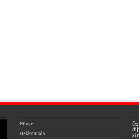
Öz
Künye
di
Hakkımızda
st