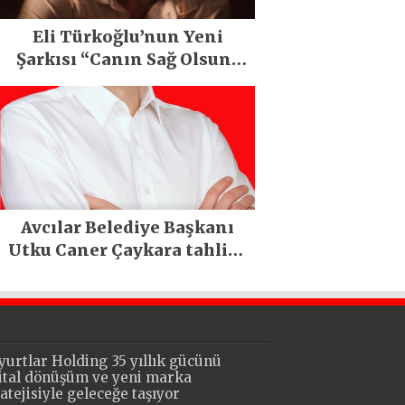
Eli Türkoğlu’nun Yeni
Şarkısı “Canın Sağ Olsun”
Büyük İlgi Gördü!..
Avcılar Belediye Başkanı
Utku Caner Çaykara tahliye
edildi
yurtlar Holding 35 yıllık gücünü
jital dönüşüm ve yeni marka
ratejisiyle geleceğe taşıyor