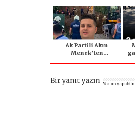
PARLADI
D
Eme
E
Ak Partili Akın
M
Menek’ten
ga
Mimarsinan’daki
heyelan sonrası
kritik uyarı
Bir yanıt yazın
Yorum yapabilm