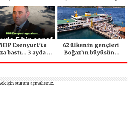
emirci’nin Büyük
Olsun” Büyük İlgi
ğiyle Son Yılların
Gördü!..
n Büyük Festivali
Gerçekleşti
HP Esenyurt’ta
62 ülkenin gençleri
za bastı… 3 ayda 5
Boğaz’ın büyüsüne
bin esnaf ziyaret
kapıldı
edildi
ek için
oturum açmalısınız
.