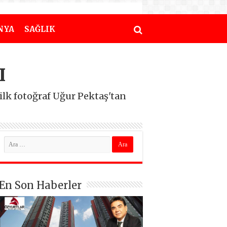
NYA
SAĞLIK
I
 ilk fotoğraf Uğur Pektaş'tan
En Son Haberler