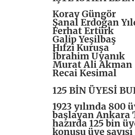
Koray Güngör
Şanal Erdoğan Yıl
Ferhat Ertürk
Galip Yeşilbaş
Hıfzı Kuruşa
İbrahim Uyanık
Murat Ali Akman
Recai Kesimal
125 BİN ÜYESİ 
1923 yılında 800 üy
başlayan Ankara T
hazırda 125 bin üy
konusu üye sayısı i