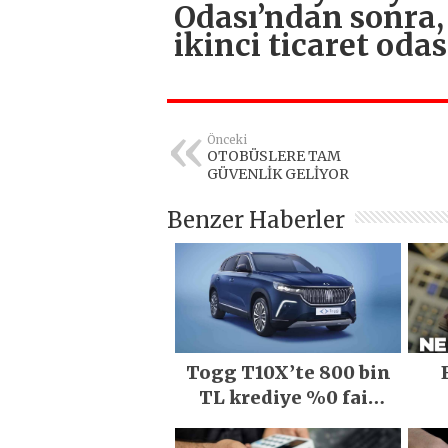
Odası’ndan sonra,
ikinci ticaret od
Önceki
OTOBÜSLERE TAM
GÜVENLİK GELİYOR
Benzer Haberler
Togg T10X’te 800 bin
TL krediye %0 faiz
fırsatı