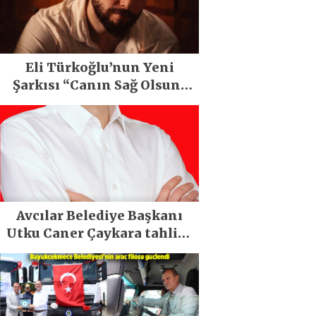
Eli Türkoğlu’nun Yeni
Şarkısı “Canın Sağ Olsun”
Büyük İlgi Gördü!..
Avcılar Belediye Başkanı
Utku Caner Çaykara tahliye
edildi