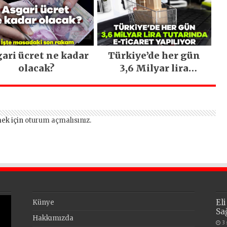
ari ücret ne kadar
Türkiye’de her gün
olacak?
3,6 Milyar lira
tutarında e-ticaret
yapılıyor
ek için
oturum açmalısınız
.
El
Künye
Sa
Hakkımızda
3