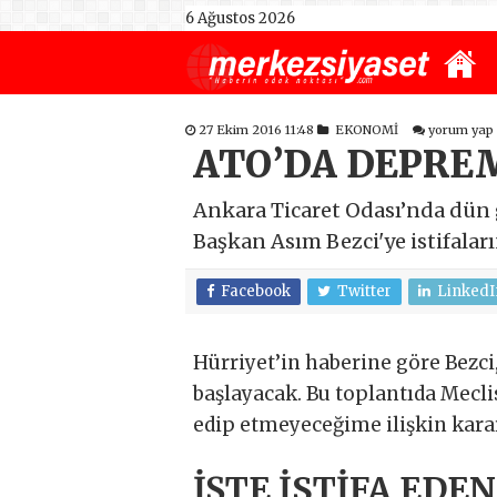
6 Ağustos 2026
27 Ekim 2016 11:48
EKONOMİ
yorum yap
ATO’DA DEPREM
Ankara Ticaret Odası’nda dün 
Başkan Asım Bezci'ye istifaları
Facebook
Twitter
LinkedI
Hürriyet’in haberine göre Bezci
başlayacak. Bu toplantıda Mecli
edip etmeyeceğime ilişkin kara
İŞTE İSTİFA EDEN