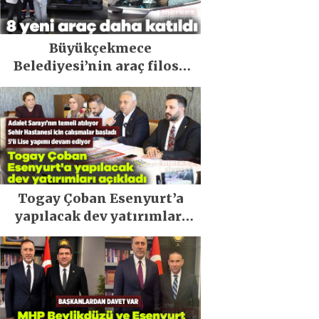
Büyükçekmece
Belediyesi’nin araç filosu
güçlendi
Togay Çoban Esenyurt’a
yapılacak dev yatırımları
açıkladı