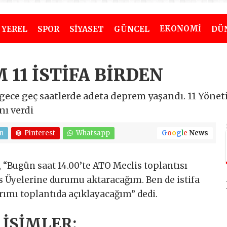
EKONOMİ
YEREL
SPOR
SİYASET
GÜNCEL
DÜ
 11 İSTİFA BİRDEN
gece geç saatlerde adeta deprem yaşandı. 11 Yönet
nı verdi
n
Pinterest
Whatsapp
G
o
o
g
l
e
News
, “Bugün saat 14.00’te ATO Meclis toplantısı
s Üyelerine durumu aktaracağım. Ben de istifa
rımı toplantıda açıklayacağım” dedi.
 İSİMLER: