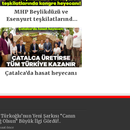
MHP Beylikdüzü ve
Esenyurt teşkilatlarında
kongre heyecanı!
Çatalca’da hasat heyecanı
i Türkoğlu’nun Yeni Şarkısı “Canın
ğ Olsun” Büyük İlgi Gördü!..
 saat önce