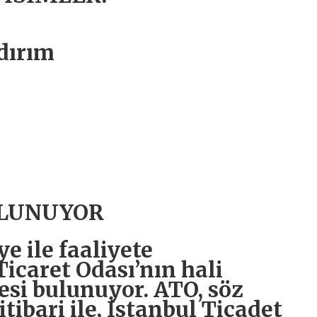
dırım
BULUNUYOR
e ile faaliyete
icaret Odası’nın hali
esi bulunuyor. ATO, söz
tibari ile, İstanbul Ticadet