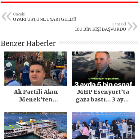
Önceki
UYARI ÜSTÜNE UYARI GELDİ!
Sonraki
100 BİN KİŞİ BAŞVURDU
Benzer Haberler
Ak Partili Akın
MHP Esenyurt’ta
Menek’ten
gaza bastı… 3 ayda
Mimarsinan’daki
5 bin esnaf ziyaret
heyelan sonrası
edildi
kritik uyarı