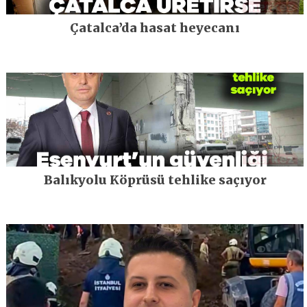
Çatalca’da hasat heyecanı
Balıkyolu Köprüsü tehlike saçıyor