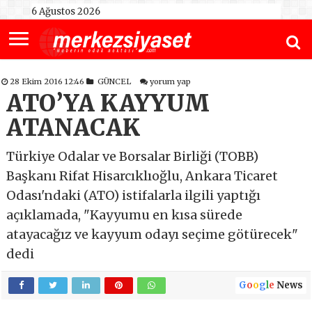
6 Ağustos 2026
28 Ekim 2016 12:46
GÜNCEL
yorum yap
ATO’YA KAYYUM
ATANACAK
Türkiye Odalar ve Borsalar Birliği (TOBB)
Başkanı Rifat Hisarcıklıoğlu, Ankara Ticaret
Odası'ndaki (ATO) istifalarla ilgili yaptığı
açıklamada, "Kayyumu en kısa sürede
atayacağız ve kayyum odayı seçime götürecek"
dedi
G
o
o
g
l
e
News