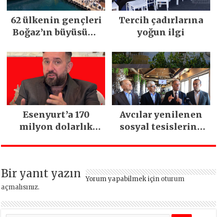
62 ülkenin gençleri
Tercih çadırlarına
Boğaz’ın büyüsüne
yoğun ilgi
kapıldı
Esenyurt’a 170
Avcılar yenilenen
milyon dolarlık
sosyal tesislerine
yatırım:
kavuştu
İstanbul’un tek
termal oteli olacak
Bir yanıt yazın
Yorum yapabilmek için
oturum
açmalısınız
.