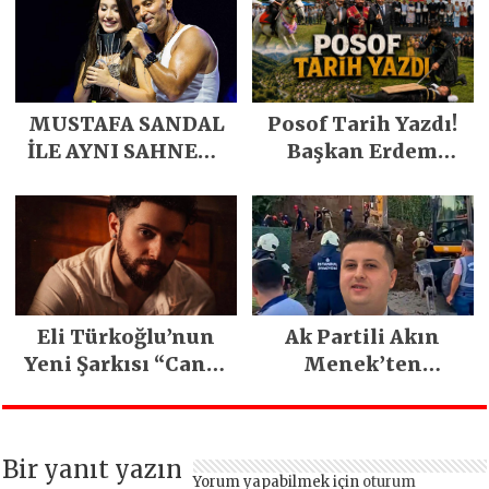
MUSTAFA SANDAL
Posof Tarih Yazdı!
İLE AYNI SAHNEDE
Başkan Erdem
PARLADI
Demirci’nin Büyük
Emeğiyle Son
Yılların En Büyük
Festivali
Gerçekleşti
Eli Türkoğlu’nun
Ak Partili Akın
Yeni Şarkısı “Canın
Menek’ten
Sağ Olsun” Büyük
Mimarsinan’daki
İlgi Gördü!..
heyelan sonrası
kritik uyarı
Bir yanıt yazın
Yorum yapabilmek için
oturum