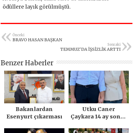
ödüllere layık görülmüştü.
Önceki
BRAVO HASAN BAŞKAN
Sonraki
TEMMUZ’DA İŞSİZLİK ARTTI
Benzer Haberler
Bakanlardan
Utku Caner
Esenyurt çıkarması
Çaykara 14 ay sonra
özgürlüğüne
kavuştu