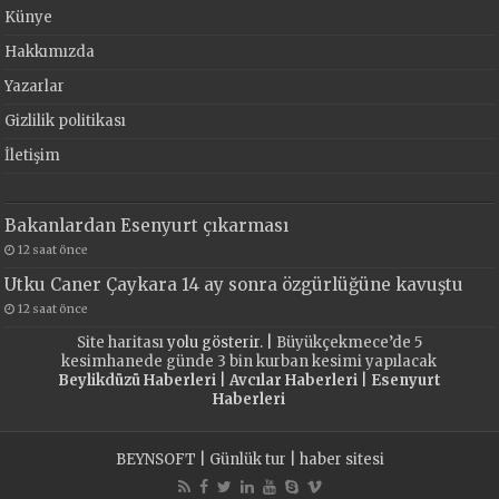
Künye
Hakkımızda
Yazarlar
Gizlilik politikası
İletişim
Bakanlardan Esenyurt çıkarması
12 saat önce
Utku Caner Çaykara 14 ay sonra özgürlüğüne kavuştu
12 saat önce
Site haritası
yolu gösterir. |
Büyükçekmece’de 5
kesimhanede günde 3 bin kurban kesimi yapılacak
Beylikdüzü Haberleri
|
Avcılar Haberleri
|
Esenyurt
Haberleri
BEYNSOFT
|
Günlük tur
|
haber sitesi