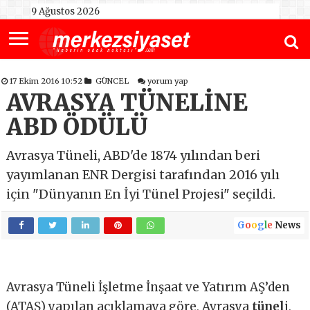
9 Ağustos 2026
17 Ekim 2016 10:52
GÜNCEL
yorum yap
AVRASYA TÜNELİNE
ABD ÖDÜLÜ
Avrasya Tüneli, ABD'de 1874 yılından beri
yayımlanan ENR Dergisi tarafından 2016 yılı
için "Dünyanın En İyi Tünel Projesi" seçildi.
G
o
o
g
l
e
News
Avrasya Tüneli İşletme İnşaat ve Yatırım AŞ’den
(ATAŞ) yapılan açıklamaya göre, Avrasya
tünel
i,