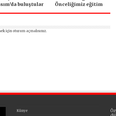
sım’da buluştular
Önceliğimiz eğitim
ek için
oturum açmalısınız
.
Öz
Künye
di