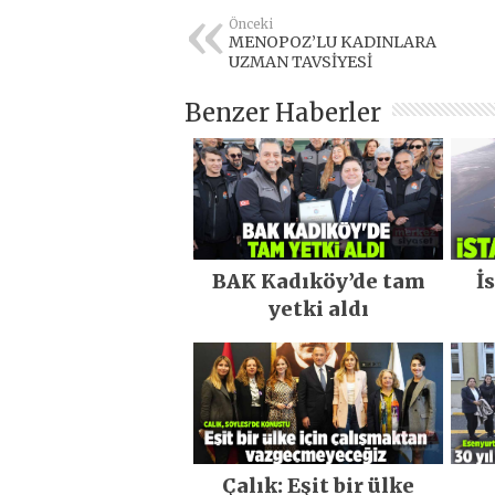
Önceki
MENOPOZ’LU KADINLARA
UZMAN TAVSİYESİ
Benzer Haberler
BAK Kadıköy’de tam
İ
yetki aldı
Çalık: Eşit bir ülke