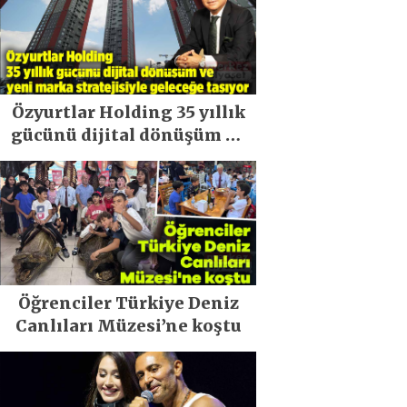
Özyurtlar Holding 35 yıllık
gücünü dijital dönüşüm ve
yeni marka stratejisiyle
geleceğe taşıyor
Öğrenciler Türkiye Deniz
Canlıları Müzesi’ne koştu