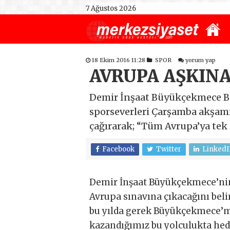
7 Ağustos 2026
18 Ekim 2016 11:28
SPOR
yorum yap
AVRUPA AŞKINA
Demir İnşaat Büyükçekmece Ba
sporseverleri Çarşamba akşam
çağırarak; “Tüm Avrupa’ya tek
Facebook
Twitter
LinkedI
Demir İnşaat Büyükçekmece’nin
Avrupa sınavına çıkacağını belir
bu yılda gerek Büyükçekmece’m
kazandığımız bu yolculukta hed