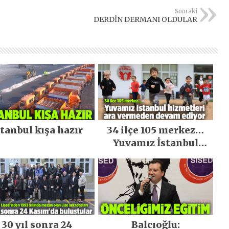
Sonraki
DERDİN DERMANI OLDULAR
stanbul kışa hazır
34 ilçe 105 merkez…
Yuvamız İstanbul
hizmetleri ara
vermeden devam
ediyor
30 yıl sonra 24
Balcıoğlu: