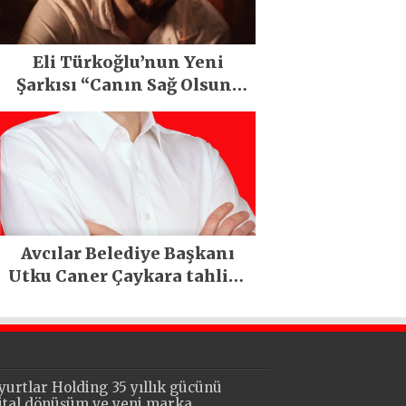
Eli Türkoğlu’nun Yeni
Şarkısı “Canın Sağ Olsun”
Büyük İlgi Gördü!..
Avcılar Belediye Başkanı
Utku Caner Çaykara tahliye
edildi
yurtlar Holding 35 yıllık gücünü
jital dönüşüm ve yeni marka