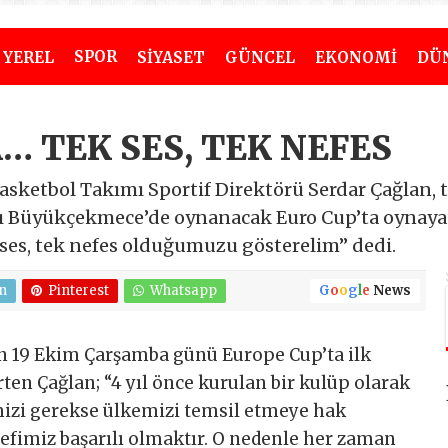
SPOR
YEREL
SİYASET
GÜNCEL
EKONOMİ
DÜ
… TEK SES, TEK NEFES
sketbol Takımı Sportif Direktörü Serdar Çağlan, 
ı Büyükçekmece’de oynanacak Euro Cup’ta oynayac
 ses, tek nefes olduğumuzu gösterelim” dedi.
n
Pinterest
Whatsapp
G
o
o
g
l
e
News
 19 Ekim Çarşamba günü Europe Cup’ta ilk
ten Çağlan; “4 yıl önce kurulan bir kulüp olarak
izi gerekse ülkemizi temsil etmeye hak
efimiz başarılı olmaktır. O nedenle her zaman