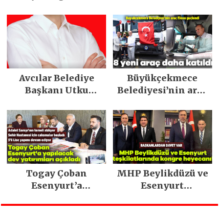
dijital dönüşüm ve
Müzesi’ne koştu
yeni marka
stratejisiyle
geleceğe taşıyor
Avcılar Belediye
Büyükçekmece
Başkanı Utku
Belediyesi’nin araç
Caner Çaykara
filosu güçlendi
tahliye edildi
Togay Çoban
MHP Beylikdüzü ve
Esenyurt’a
Esenyurt
yapılacak dev
teşkilatlarında
yatırımları açıkladı
kongre heyecanı!