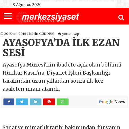
9 Ağustos 2026
20 Ekim 2016 13:19
GÜNDEM
yorum yap
AYASOFYA’DA İLK EZAN
SESİ
Ayasofya Müzesi'nin ibadete açık olan bölümü
Hünkar Kasrı'na, Diyanet İşleri Başkanlığı
tarafından uzun yıllardan sonra ilk kez
asaleten imam atandı.
G
o
o
g
l
e
News
Sanat ve mimarlık tarihi bakımından dünyanın