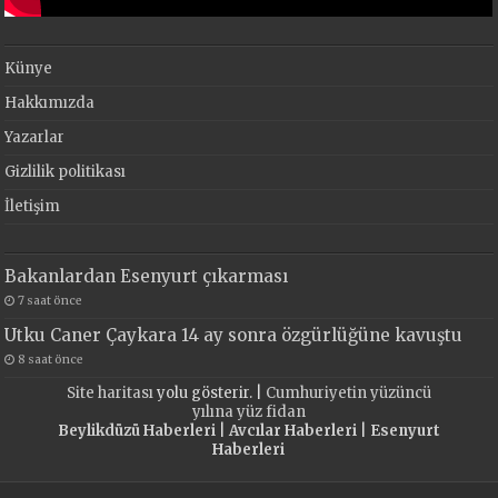
Künye
Hakkımızda
Yazarlar
Gizlilik politikası
İletişim
Bakanlardan Esenyurt çıkarması
7 saat önce
Utku Caner Çaykara 14 ay sonra özgürlüğüne kavuştu
8 saat önce
Site haritası
yolu gösterir. |
Cumhuriyetin yüzüncü
yılına yüz fidan
Beylikdüzü Haberleri
|
Avcılar Haberleri
|
Esenyurt
Haberleri