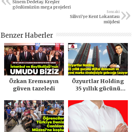
Sinem Dedetaş: Kreşler
gönlümüzün mega projeleri
Sonraki
Silivri’ye Kent Lokantası
müjdesi
Benzer Haberler
Özkan Eremsayın
Özyurtlar Holding
güven tazeledi
35 yıllık gücünü
dijital dönüşüm ve
yeni marka
stratejisiyle
geleceğe taşıyor