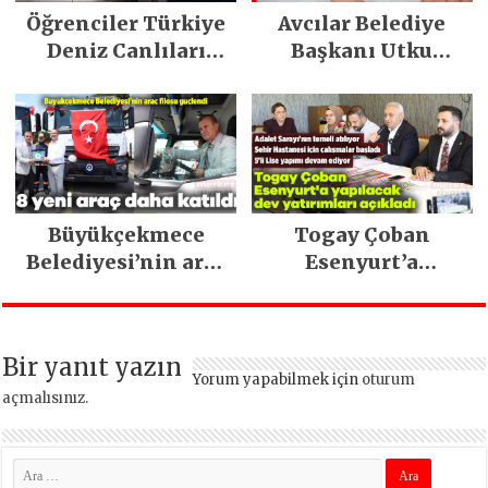
Öğrenciler Türkiye
Avcılar Belediye
Deniz Canlıları
Başkanı Utku
Müzesi’ne koştu
Caner Çaykara
tahliye edildi
Büyükçekmece
Togay Çoban
Belediyesi’nin araç
Esenyurt’a
filosu güçlendi
yapılacak dev
yatırımları açıkladı
Bir yanıt yazın
Yorum yapabilmek için
oturum
açmalısınız
.