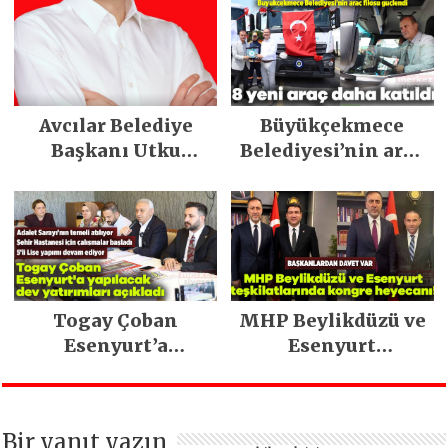
yeni marka
stratejisiyle
geleceğe taşıyor
Avcılar Belediye
Büyükçekmece
Başkanı Utku
Belediyesi’nin araç
Caner Çaykara
filosu güçlendi
tahliye edildi
Togay Çoban
MHP Beylikdüzü ve
Esenyurt’a
Esenyurt
yapılacak dev
teşkilatlarında
yatırımları açıkladı
kongre heyecanı!
Bir yanıt yazın