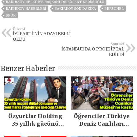
BAKIRKÖY BELEDIYE BAŞKANI DR.BÜLENT KERIMOĞLU
BAKIRKÖY HABERLERI
BAKIRKÖY SON DAKIKA
PERSONEL
SPOR
Önceki
İYİ PARTİ’NİN ADAYI BELLİ
OLDU
Sonraki
İSTANBUL’DA O PROJE İPTAL
EDİLDİ
Benzer Haberler
Özyurtlar Holding
Öğrenciler Türkiye
35 yıllık gücünü
Deniz Canlıları
dijital dönüşüm ve
Müzesi’ne koştu