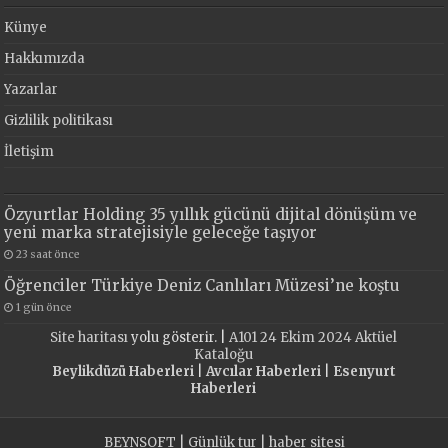
Künye
Hakkımızda
Yazarlar
Gizlilik politikası
İletişim
Özyurtlar Holding 35 yıllık gücünü dijital dönüşüm ve
yeni marka stratejisiyle geleceğe taşıyor
23 saat önce
Öğrenciler Türkiye Deniz Canlıları Müzesi’ne koştu
1 gün önce
Site haritası
yolu gösterir. |
A101 24 Ekim 2024 Aktüel
Kataloğu
Beylikdüzü Haberleri
|
Avcılar Haberleri
|
Esenyurt
Haberleri
BEYNSOFT
|
Günlük tur
|
haber sitesi