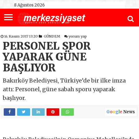
8 Ağustos 2026
14 Kasım 2017 13:20
GÜNDEM
yorum yap
PERSONEL SPOR
YAPARAK GÜNE
BAŞLIYOR
Bakırköy Belediyesi, Türkiye’de bir ilke imza
attı: Personel, güne sabah sporu yaparak
başlıyor.
G
o
o
g
l
e
News