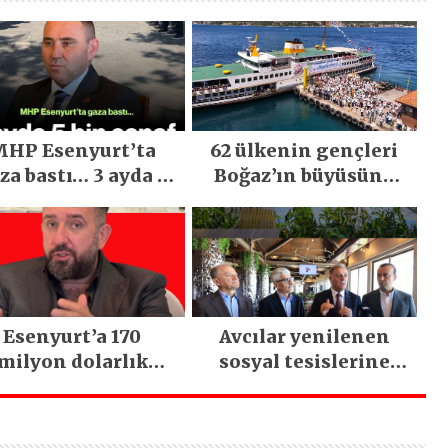
HP Esenyurt’ta
62 ülkenin gençleri
za bastı… 3 ayda 5
Boğaz’ın büyüsüne
bin esnaf ziyaret
kapıldı
edildi
Esenyurt’a 170
Avcılar yenilenen
milyon dolarlık
sosyal tesislerine
tırım: İstanbul’un
kavuştu
tek termal oteli
olacak