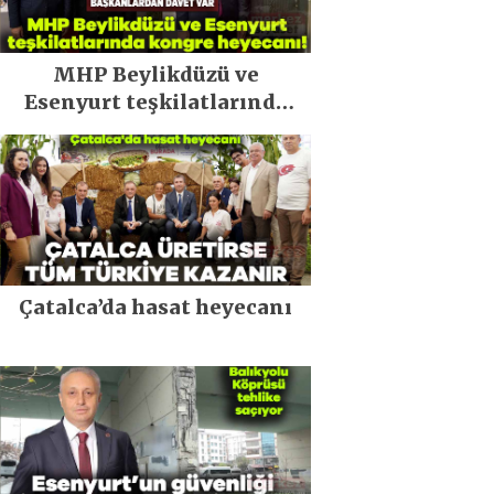
MHP Beylikdüzü ve
Esenyurt teşkilatlarında
kongre heyecanı!
Çatalca’da hasat heyecanı