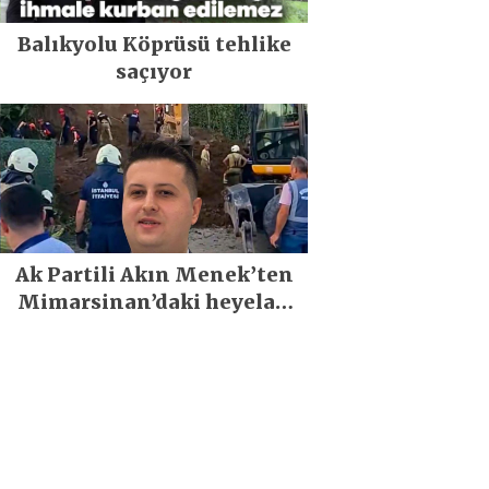
Balıkyolu Köprüsü tehlike
saçıyor
Ak Partili Akın Menek’ten
Mimarsinan’daki heyelan
sonrası kritik uyarı