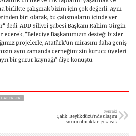
tatürk’ün ilke ve inkılaplarını yaşatmak ve
 birlikte çalışmak bizim için çok değerli. Aynı
nden biri olarak, bu çalışmaların içinde yer
” dedi. ADD Silivri Şubesi Başkanı Rahim Girgin
ür ederek, “Belediye Başkanımızın desteği bizler
ağımız projelerle, Atatürk’ün mirasını daha geniş
nımızın aynı zamanda derneğimizin kurucu üyeleri
ayrı bir gurur kaynağı” diye konuştu.
I HABERLERI
Sonraki
Çalık: Beylikdüzü’nde ulaşım
sorun olmaktan çıkacak