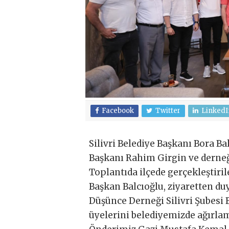
Facebook
Twitter
LinkedI
Silivri Belediye Başkanı Bora Ba
Başkanı Rahim Girgin ve derneğ
Toplantıda ilçede gerçekleştirile
Başkan Balcıoğlu, ziyaretten d
Düşünce Derneği Silivri Şubesi
üyelerini belediyemizde ağırl