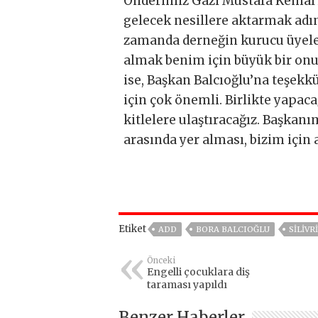
Önderimiz Gazi Mustafa Kemal A
gelecek nesillere aktarmak adına
zamanda derneğin kurucu üyeleri
almak benim için büyük bir onur
ise, Başkan Balcıoğlu’na teşekk
için çok önemli. Birlikte yapac
kitlelere ulaştıracağız. Başka
arasında yer alması, bizim için 
Etiket
ADD
BORA BALCIOĞLU
SILIVR
Önceki
Engelli çocuklara diş
taraması yapıldı
Benzer Haberler