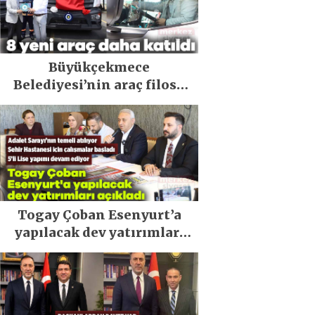
Büyükçekmece
Belediyesi’nin araç filosu
güçlendi
Togay Çoban Esenyurt’a
yapılacak dev yatırımları
açıkladı