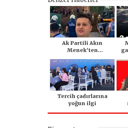
Ak Partili Akın
M
Menek’ten
ga
Mimarsinan’daki
heyelan sonrası
kritik uyarı
Tercih çadırlarına
yoğun ilgi
ya