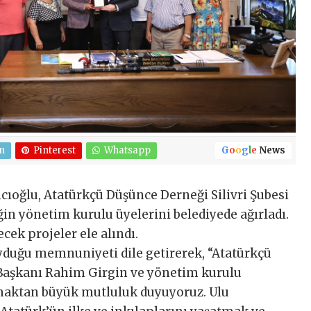
n
Pinterest
Whatsapp
G
o
o
g
l
e
News
lcıoğlu, Atatürkçü Düşünce Derneği Silivri Şubesi
in yönetim kurulu üyelerini belediyede ağırladı.
cek projeler ele alındı.
uyduğu memnuniyeti dile getirerek, “Atatürkçü
 Başkanı Rahim Girgin ve yönetim kurulu
amaktan büyük mutluluk duyuyoruz. Ulu