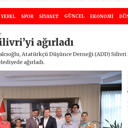
GÜNCEL
YEREL
SPOR
SİYASET
EKONOMİ
DÜ
p
livri’yi ağırladı
Balcıoğlu, Atatürkçü Düşünce Derneği (ADD) Silivr
belediyede ağırladı.