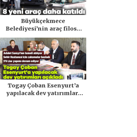
Büyükçekmece
Belediyesi’nin araç filosu
güçlendi
Togay Çoban Esenyurt’a
yapılacak dev yatırımları
açıkladı