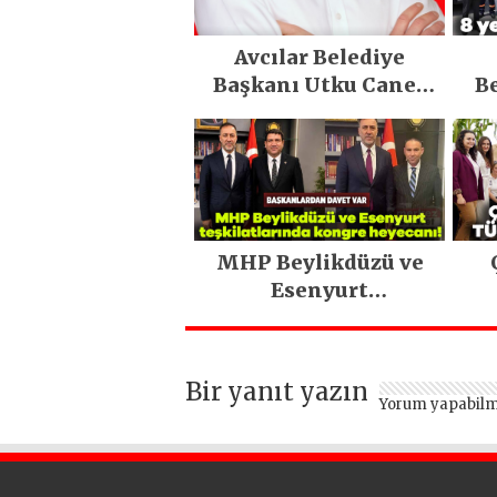
Avcılar Belediye
Başkanı Utku Caner
Be
Çaykara tahliye edildi
MHP Beylikdüzü ve
Esenyurt
teşkilatlarında
kongre heyecanı!
Bir yanıt yazın
Yorum yapabilm