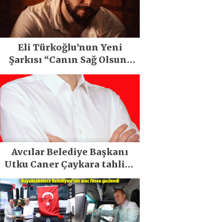
Eli Türkoğlu’nun Yeni
Şarkısı “Canın Sağ Olsun”
Büyük İlgi Gördü!..
Avcılar Belediye Başkanı
Utku Caner Çaykara tahliye
edildi