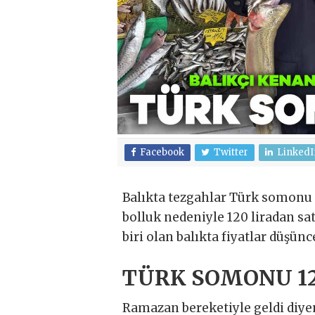
Facebook
Twitter
LinkedI
Balıkta tezgahlar Türk somonu 
bolluk nedeniyle 120 liradan s
biri olan balıkta fiyatlar düşün
TÜRK SOMONU 12
Ramazan bereketiyle geldi diye