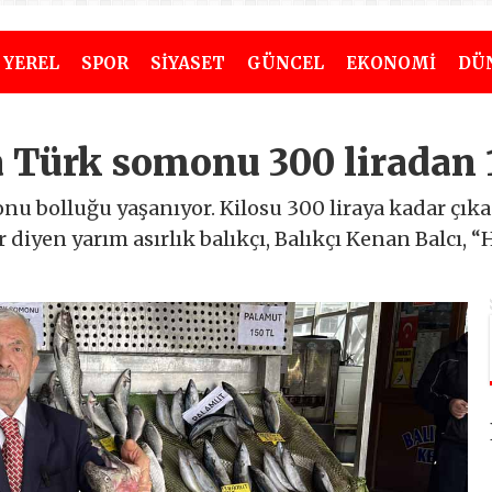
YEREL
SPOR
SİYASET
GÜNCEL
EKONOMİ
DÜ
a Türk somonu 300 liradan 1
nu bolluğu yaşanıyor. Kilosu 300 liraya kadar çık
 diyen yarım asırlık balıkçı, Balıkçı Kenan Balcı