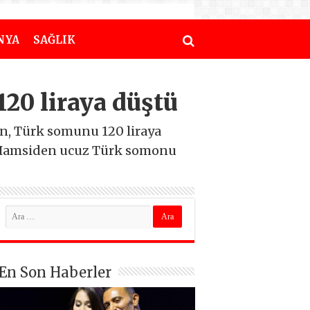
NYA
SAĞLIK
20 liraya düştü
an, Türk somunu 120 liraya
, “Hamsiden ucuz Türk somonu
En Son Haberler