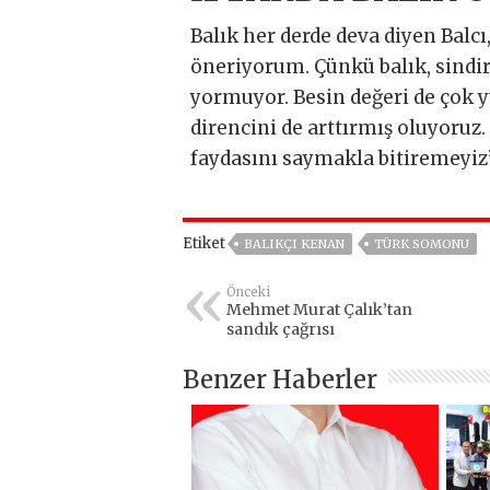
Balık her derde deva diyen Balcı
öneriyorum. Çünkü balık, sindi
yormuyor. Besin değeri de çok
direncini de arttırmış oluyoruz. 
faydasını saymakla bitiremeyiz
Etiket
BALIKÇI KENAN
TÜRK SOMONU
Önceki
Mehmet Murat Çalık’tan
sandık çağrısı
Benzer Haberler