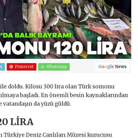
n
Pinterest
Whatsapp
G
o
o
g
l
e
News
ile doldu. Kilosu 300 lira olan Türk somonu
atılmaya başladı. En önemli besin kaynaklarından
ce vatandaşın da yüzü güldü.
0 LİRA
n Türkiye Deniz Canlıları Müzesi kurucusu