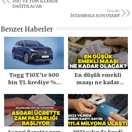
2017’TE TÜM İLLERDE
DAĞITILACAK
Sonraki
İSTANBUL’A SON UYARI!
Benzer Haberler
Togg T10X’te 800
En düşük emekli
bin TL krediye %0
maaşı ne kadar
faiz fırsatı
olacak?