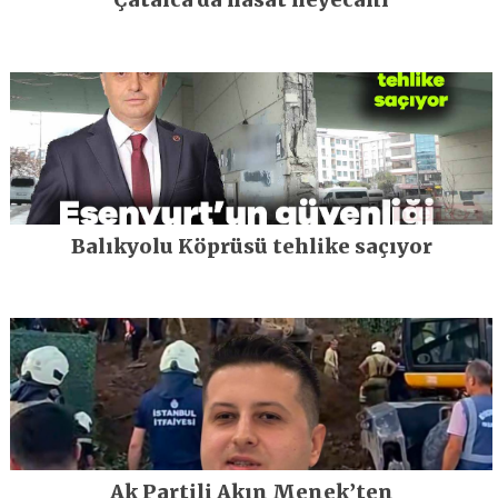
Balıkyolu Köprüsü tehlike saçıyor
Ak Partili Akın Menek’ten