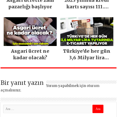
Asgari ücrette zam
2023 yılında kredi
pazarlığı başlıyor
kartı sayısı 111.4
milyona ulaştı
Asgari ücret ne
Türkiye’de her gün
kadar olacak?
3,6 Milyar lira
tutarında e-ticaret
yapılıyor
Bir yanıt yazın
Yorum yapabilmek için
oturum
açmalısınız
.