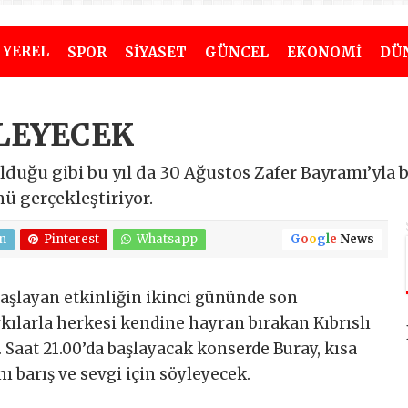
YEREL
SPOR
SİYASET
GÜNCEL
EKONOMİ
DÜ
YLEYECEK
lduğu gibi bu yıl da 30 Ağustos Zafer Bayramı’yla b
nü gerçekleştiriyor.
n
Pinterest
Whatsapp
G
o
o
g
l
e
News
aşlayan etkinliğin ikinci gününde son
rkılarla herkesi kendine hayran bırakan Kıbrıslı
 Saat 21.00’da başlayacak konserde Buray, kısa
nı barış ve sevgi için söyleyecek.