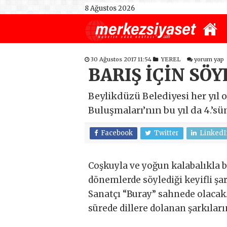
8 Ağustos 2026
30 Ağustos 2017 11:54
YEREL
yorum yap
BARIŞ İÇİN SÖ
Beylikdüzü Belediyesi her yıl o
Buluşmaları’nın bu yıl da 4.’sü
Facebook
Twitter
LinkedI
Coşkuyla ve yoğun kalabalıkla b
dönemlerde söylediği keyifli şa
Sanatçı “Buray” sahnede olacak.
sürede dillere dolanan şarkıları