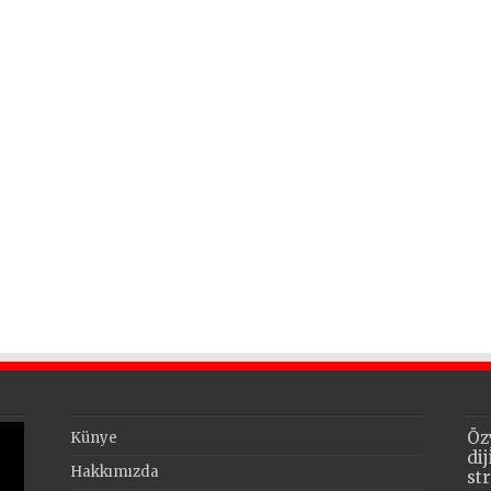
Öz
Künye
di
Hakkımızda
st