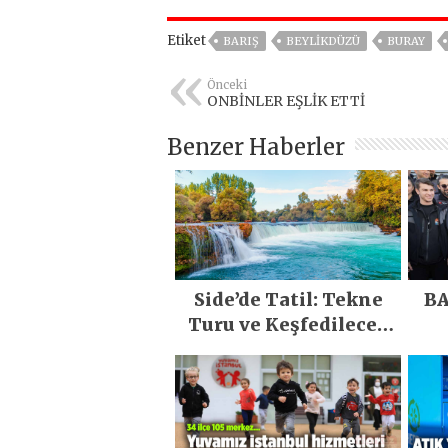
Etiket
BARIŞ
BEYLIKDÜZÜ
BURAY
Önceki
ONBİNLER EŞLİK ETTİ
Benzer Haberler
Side’de Tatil: Tekne
BA
Turu ve Keşfedilecek
Yerler