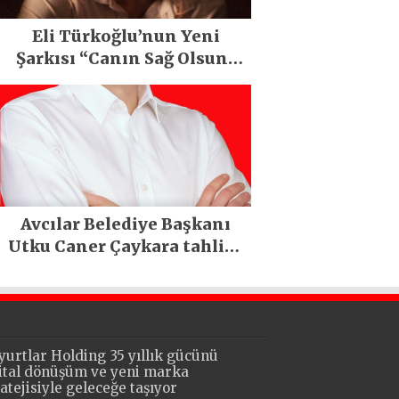
Eli Türkoğlu’nun Yeni
Şarkısı “Canın Sağ Olsun”
Büyük İlgi Gördü!..
Avcılar Belediye Başkanı
Utku Caner Çaykara tahliye
edildi
yurtlar Holding 35 yıllık gücünü
jital dönüşüm ve yeni marka
ratejisiyle geleceğe taşıyor