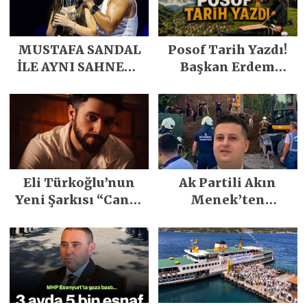
MUSTAFA SANDAL
Posof Tarih Yazdı!
İLE AYNI SAHNEDE
Başkan Erdem
PARLADI
Demirci’nin Büyük
Emeğiyle Son
Yılların En Büyük
Festivali
Gerçekleşti
Eli Türkoğlu’nun
Ak Partili Akın
Yeni Şarkısı “Canın
Menek’ten
Sağ Olsun” Büyük
Mimarsinan’daki
İlgi Gördü!..
heyelan sonrası
kritik uyarı