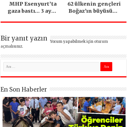
MHP Esenyurt’ta
62 ülkenin gençleri
gaza bastı… 3 ayda
Boğaz’ın büyüsüne
5 bin esnaf ziyaret
kapıldı
edildi
Bir yanıt yazın
Yorum yapabilmek için
oturum
açmalısınız
.
En Son Haberler