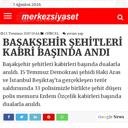
7 Ağustos 2026
12 Temmuz 2017 10:44
GÜNCEL
yorum yap
BAŞAKŞEHİR ŞEHİTLERİ
KABRİ BAŞINDA ANDI
Başakşehir şehitleri kabirleri başında dualarla
anıldı. 15 Temmuz Demokrasi şehidi Haki Aras
ve İstanbul Beşiktaş’ta gerçekleşen terör
saldırısında 33 polisimizle birlikte şehit düşen
polis memuru Erdem Özçelik kabirleri başında
dualarla anıldı.
G
o
o
g
l
e
News