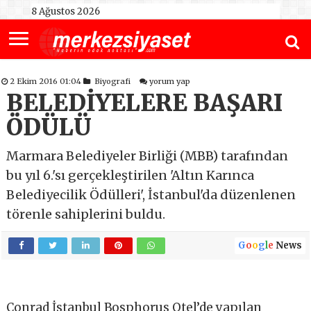
8 Ağustos 2026
2 Ekim 2016 01:04
Biyografi
yorum yap
BELEDİYELERE BAŞARI
ÖDÜLÜ
Marmara Belediyeler Birliği (MBB) tarafından
bu yıl 6.'sı gerçekleştirilen 'Altın Karınca
Belediyecilik Ödülleri', İstanbul'da düzenlenen
törenle sahiplerini buldu.
G
o
o
g
l
e
News
Conrad İstanbul Bosphorus Otel’de yapılan